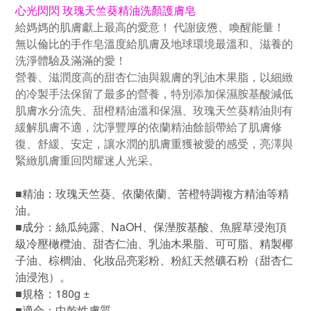
心光閃閃 玫瑰天竺葵精油洗顏護膚皂
給媽媽的肌膚獻上最高的愛意！ 代謝疲憊、喚醒能量！
無以倫比的手作皂溫度給肌膚及地球環境最溫和、滋養的
洗淨體驗及滿滿的愛！
營養、滋潤度高的甜杏仁油與親膚的乳油木果脂，以細緻
的冷製手法保留了最多的營養，特別添加保濕胺基酸減低
肌膚水分流失、甜橙精油溫和保濕、玫瑰天竺葵精油則有
緩解肌膚不適，沈淨豐厚的依蘭精油餘韻帶給了肌膚修
復、舒緩、安定，讓水潤的肌膚重獲被愛的感受，亮澤與
緊緻肌膚重回閃耀迷人光采。
精油：玫瑰天竺葵、依蘭依蘭
、苦橙
特調複方精油等精
■
油。
成分：絲瓜純露、NaOH、保溼胺基酸、魚腥草浸泡頂
■
級冷壓橄欖油、甜杏仁油、乳油木果脂、可可脂、精製椰
子油、棕櫚油、化妝品亮彩粉、粉紅天然礦石粉（
甜杏仁
油浸泡）
。
：180g ±
■規格
適合：中乾性膚質
■