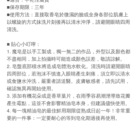
保存期限：三年
■
■
使用方法：直接取香皂於微濕的臉或全身各部位肌膚上
以螺旋的方式抹洗片刻後再以清水沖淨，請避開眼睛四周
清洗。
■
貼心小叮嚀：
1.
魔皂是以手工製成，獨一無二的作品，外型以及顏色都
不盡相同，加上拍攝時可能造成顏色誤差，敬請諒解。
2.
皂盤底部積水將造成皂體泡水軟化。清洗時請避開眼睛
四周部位，若泡沫不慎進入眼睛產生刺痛，須立即以清水
或食鹽水沖洗，嚴重者請送醫。皮膚敏感者，請先試用，
確認無異再開始使用。
3.
添加有機花朵或是香草葉片，在雨季容易潮溼導致花瓣
產生霉點，這並不會影響精油皂本身，但建議儘快使用。
4.
每一塊精油皂的最佳鮮用期限從熟成日起一年！非常重
要的一件事：一定要耐心的等到皂化期過後再使用
。