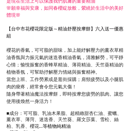
是現在生活上可以保護我們肌膚的重要精油
🌸願幸福與安康，如同春櫻綻放般，縈繞於生活中的美好
體現🌸
【台中市花
櫻花限定版～精油舒壓按摩餅
】
六入送一優惠
組
櫻花的香氣，可可脂的甜味，加上能紓解壓力的薰衣草精
油香氛與力振元氣的迷迭香精油香氣，清雅解勞，可平靜
心情；愉悅振奮的香蜂草精油、薄荷精油、天竺葵精油的
植物香氛，可幫助抒解壓力情緒與振奮精神。
當您上班、工作勞累或是逛街採購；肩頸疲勞以及小腿肌
肉的痠疼，經常會令您元氣大傷！
隨身帶著精油魔法按摩餅，即時按摩您疲勞的肌肉。讓您
使用後煥然一身活力！
■
成分：
可可脂、乳油木果脂、超精緻甜杏仁油、蜜蠟、
薰衣草、薄菏、迷迭香、天竺葵、
羅文莎葉、雪松、絲
...等植物純精油
柏、
乳香
、
櫻花