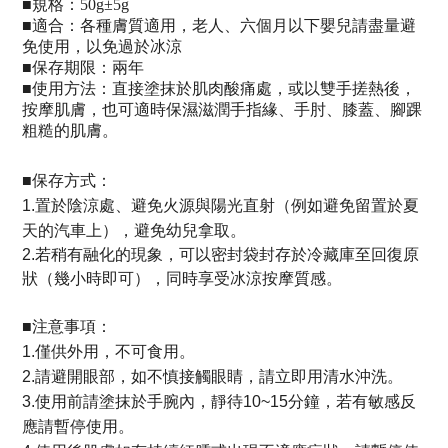
■
規格：50g±5g
■
適合：
各種膚質適用，老人、六個月以下嬰兒請盡量避
免使用，以免過於冰涼
■
保存期限：兩年
■
使用方法：
直接塗抹於肌肉酸痛處，或以雙手搓熱後，
按摩肌膚，也可適時保濕滋潤手指緣、手肘、膝蓋、腳踝
粗糙的肌膚。
■
保存方式：
1.
置於陰涼處、避免火源與陽光直射
（例如避免留置於夏
天的汽車上）
，避免幼兒拿取。
2.若稍有融化的現象，可以密封袋封存於冷藏庫至回復原
狀（幾小時即可），同時享受冰涼按摩質感。
■注意事項
：
1.僅供外用，不可食用。
2.請避開眼部，如不慎接觸眼睛，請立即用清水沖洗。
3.使用前請塗抹於手腕內，靜待10~15分鐘，若有敏感反
應請暫停使用。