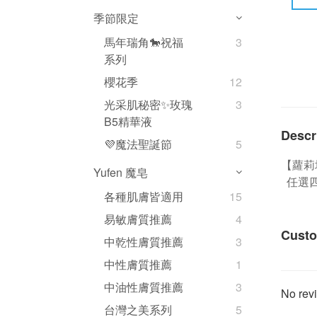
季節限定
馬年瑞角🐎祝福
3
系列
櫻花季
12
光采肌秘密✨玫瑰
3
B5精華液
Descr
💜魔法聖誕節
5
【蘿莉
Yufen 魔皂
任選四
各種肌膚皆適用
15
易敏膚質推薦
4
Custo
中乾性膚質推薦
3
中性膚質推薦
1
中油性膚質推薦
3
No revi
台灣之美系列
5