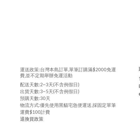
運送政策:台灣本島訂單,單筆訂購滿$2000免運
費,並不定期舉辦免運活動
配送天數:2~3天(不含例假日)
出貨天數:3~5天(不含例假日)
預購天數:30天
物流方式:優先使用黑貓宅急便運送,採固定單筆
運費$100計費
退換貨政策