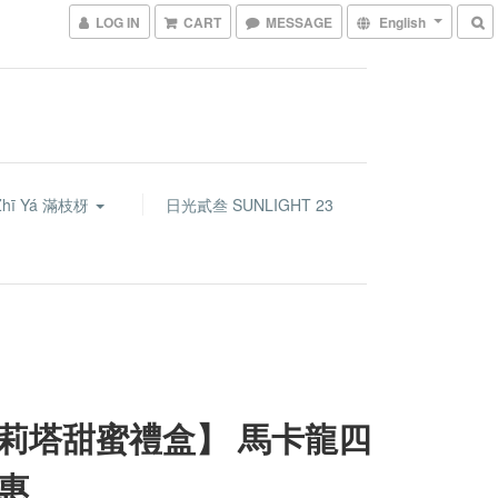
LOG IN
CART
MESSAGE
English
Zhī Yá 滿枝枒
日光貳叁 SUNLIGHT 23
莉塔甜蜜禮盒】 馬卡龍四
惠