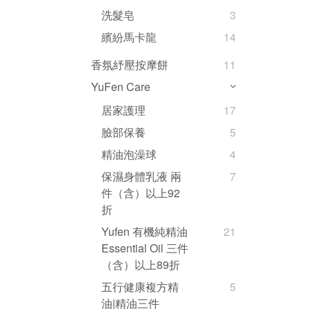
洗髮皂
3
繽紛馬卡龍
14
香氛紓壓按摩餅
11
YuFen Care
居家護理
17
臉部保養
5
精油泡澡球
4
保濕身體乳液 兩
7
件（含）以上92
折
Yufen 有機純精油
21
Essential Oil 三件
（含）以上89折
五行健康複方精
5
油|精油三件