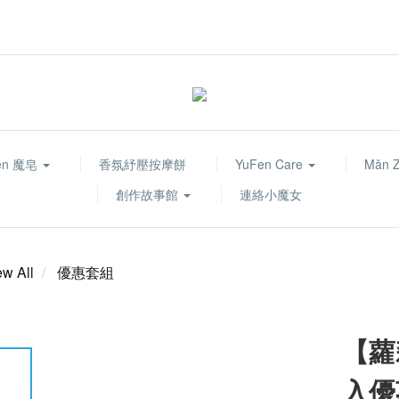
fen 魔皂
香氛紓壓按摩餅
YuFen Care
Mǎn 
創作故事館
連絡小魔女
ew All
優惠套組
【蘿
入優