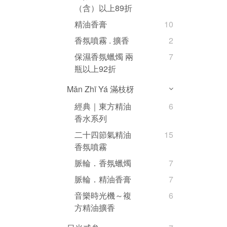
（含）以上89折
精油香膏
10
香氛噴霧 . 擴香
2
保濕香氛蠟燭 兩
7
瓶以上92折
Mǎn Zhī Yá 滿枝枒
經典｜東方精油
6
香水系列
二十四節氣精油
15
香氛噴霧
脈輪．香氛蠟燭
7
脈輪．精油香膏
7
音樂時光機～複
6
方精油擴香