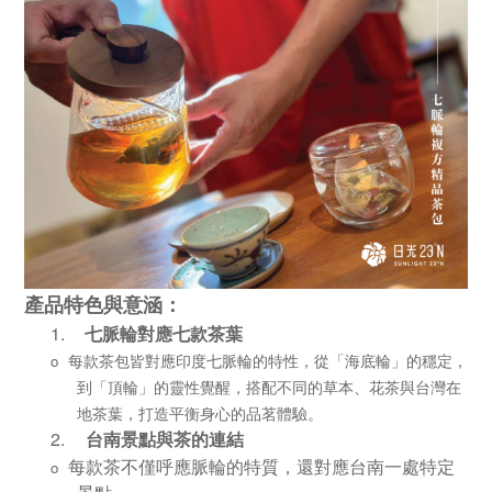
產品特色與意涵：
1.
七脈輪對應七款茶葉
每款茶包皆對應印度七脈輪的特性，從「海底輪」的穩定，
o
到「頂輪」的靈性覺醒，搭配不同的草本、花茶與台灣在
地茶葉，打造平衡身心的品茗體驗。
2.
台南景點與茶的連結
每款茶不僅呼應脈輪的特質，還對應台南一處特定
o