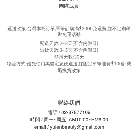
團隊成員
運送政策:台灣本島訂單,單筆訂購滿$2000免運費,並不定期舉
辦免運活動
配送天數:2~3天(不含例假日)
出貨天數:3~5天(不含例假日)
預購天數:30天
物流方式:優先使用黑貓宅急便運送,採固定單筆運費$100計費
退換貨政策
聯絡我們
電話 / 02-87877109
時間 / 周一~周五 :AM10:00~PM6:00
email / yufenbeauty@gmail.com