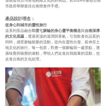
這能發現台灣各地精緻文化的好商品。於
2024
年榮頒台南
市政府舉辦最佳台南燈會伴手禮。
產品設計理念：
從身心到城市的靈性旅行
這系列茶品融合
印度七脈輪的身心靈平衡概念
與
台南深厚
的文化底蘊
，透過茶湯的溫潤與香氣，引領飲者在品茗的
同時，感受脈輪能量的流動，從內在靈性出發、延伸至土
地文化的旅行。每一包茶，對應一個脈輪與一處景點，透
過味覺與嗅覺的連動，帶領人們走進自我能量的流動，也
走進台南的文化紋理。