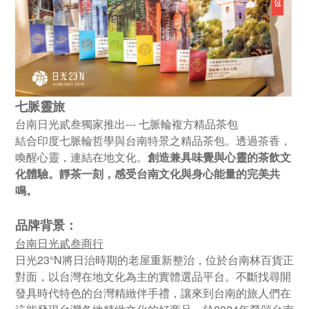
七脈靈旅
台南日光貳叁獨家推出
---
七脈輪複方精品茶包
結合印度七脈輪哲學與台南特景之精品茶包。
透過茶香，
喚醒心靈，連結在地文化。
創造兼具味覺與心靈的茶飲文
化體驗。
靜茶一刻，感受台南文化與身心能量的完美共
鳴。
品
牌
背景：
台南日光貳叁商行
日光
23
°
N
將日治時期的老屋重新整治，位於台南林百貨正
對面，以台灣在地文化為主的實體選品平台。不斷找尋開
發具時代特色的台灣精緻伴手禮，讓來到台南的旅人們在