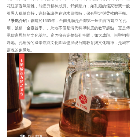
花紅茶香氣清雅，能提升精神狀態、舒解壓力，如孔廟的儒家智慧一般
引導人穩健自持，這款茶讓你在追求目標時，保有堅定與柔軟的平衡。
📍
景點介紹
：創建於1665年，台南孔廟是台灣第一座由官方建立的孔
廟，號稱「全臺首學」。此地不僅是清代科舉制度的教育起點，更是傳
承儒家思想的文化基地。廟內擁有完整祭孔空間，如大成殿、崇聖祠與
泮池。孔廟旁的國學館與文化園區也展現台南教育與文化精神，是城市
靈魂的象徵地。