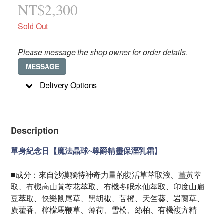
NT$2,300
Sold Out
Please message the shop owner for order details.
MESSAGE
Delivery Options
Description
單身紀念日【魔法晶球~尊爵精靈保溼乳霜】
■
成分：
來自沙漠獨特神奇力量的復活草萃取液、薑黃萃
取、有機高山黃芩花萃取、有機冬眠水仙萃取、印度山扁
豆萃取、快樂鼠尾草、黑胡椒、苦橙、天竺葵、岩蘭草、
廣藿香、檸檬馬鞭草、薄荷、雪松、絲柏、有機複方精