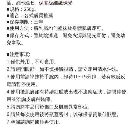
保養級細緻珠光
油、維他命E
、
■
規格：250g±
■
適合：各式膚質推薦
■
保存期限：三年
■
使用方法：
將乳霜均勻塗抹於身體肌膚即可
。
■
保存方式：置於陰涼處、避免火源與陽光直射，避免幼
兒拿取。
■注意事項
:
1.僅供外用，不可食用。
2.請避開眼部，如不慎接觸眼睛，請立即用清水沖洗。
3.使用前請塗抹於手腕內，靜待10~15分鐘，若有敏感反
應請暫停使用。
4.使用後肌膚如有持續紅腫或出現不適應症狀，請暫停使
用並洽詢皮膚科醫師。
5.請勿將本品用於傷口及肌膚異常部位。
6.請於每次使用後將瓶蓋密封，以確保品質最佳狀態。
7.孕婦請詢問醫師再使用。