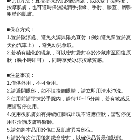
■
使用方法：
直接塗抹於肌肉酸痛處，或以雙手搓熱後，
按摩肌膚，也可適時保濕滋潤手指緣、手肘、膝蓋、腳踝
粗糙的肌膚。
■
保存方式：
1.
置於陰涼處、避免火源與陽光直射
（例如避免留置於夏
天的汽車上）
，避免幼兒拿取。
2.若稍有融化的現象，可以密封袋封存於冷藏庫至回復原
狀（幾小時即可），同時享受冰涼按摩質感。
■注意事項
：
1.僅供外用，不可食用。
2.請避開眼部，如不慎接觸眼睛，請立即用清水沖洗。
3.使用前請塗抹於手腕內，靜待10~15分鐘，若有敏感反
應請暫停使用。
4.使用後肌膚如有持續紅腫或出現不適應症狀，請暫停使
用並洽詢皮膚科醫師。
5.請勿將本品用於傷口及肌膚異常部位。
6.請於每次使用後將鐵盒密封，以確保品質最佳狀態。