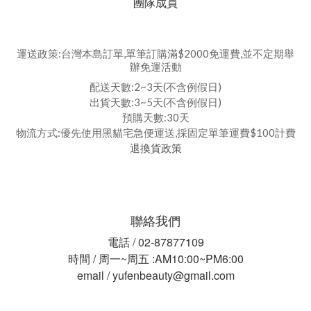
團隊成員
運送政策:台灣本島訂單,單筆訂購滿$2000免運費,並不定期舉
辦免運活動
配送天數:2~3天(不含例假日)
出貨天數:3~5天(不含例假日)
預購天數:30天
物流方式:優先使用黑貓宅急便運送,採固定單筆運費$100計費
退換貨政策
聯絡我們
電話 / 02-87877109
時間 / 周一~周五 :AM10:00~PM6:00
email / yufenbeauty@gmail.com