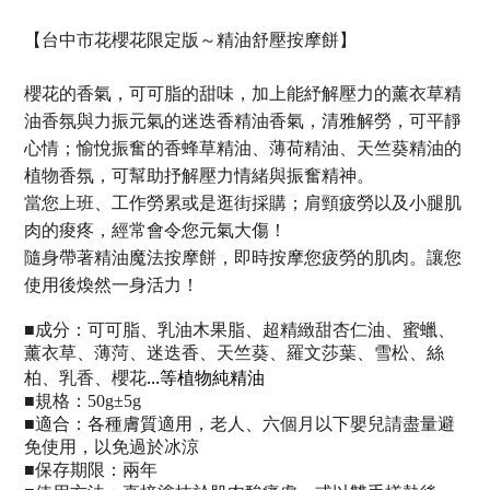
【台中市花
櫻花限定版～精油舒壓按摩餅
】
櫻花的香氣，可可脂的甜味，加上能紓解壓力的薰衣草精
油香氛與力振元氣的迷迭香精油香氣，清雅解勞，可平靜
心情；愉悅振奮的香蜂草精油、薄荷精油、天竺葵精油的
植物香氛，可幫助抒解壓力情緒與振奮精神。
當您上班、工作勞累或是逛街採購；肩頸疲勞以及小腿肌
肉的痠疼，經常會令您元氣大傷！
隨身帶著精油魔法按摩餅，即時按摩您疲勞的肌肉。讓您
使用後煥然一身活力！
■
成分：
可可脂、乳油木果脂、超精緻甜杏仁油、蜜蠟、
薰衣草、薄菏、迷迭香、天竺葵、
羅文莎葉、雪松、絲
...等植物純精油
柏、
乳香
、
櫻花
■
規格：50g±5g
■
適合：
各種膚質適用，老人、六個月以下嬰兒請盡量避
免使用，以免過於冰涼
■
保存期限：兩年