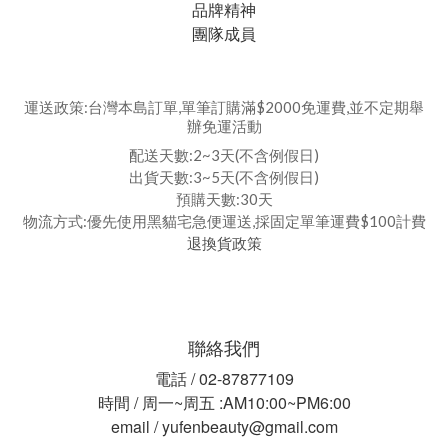
品牌精神
團隊成員
運送政策:台灣本島訂單,單筆訂購滿$2000免運費,並不定期舉
辦免運活動
配送天數:2~3天(不含例假日)
出貨天數:3~5天(不含例假日)
預購天數:30天
物流方式:優先使用黑貓宅急便運送,採固定單筆運費$100計費
退換貨政策
聯絡我們
電話 / 02-87877109
時間 / 周一~周五 :AM10:00~PM6:00
email / yufenbeauty@gmail.com