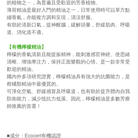
的植物之ㄧ，為普遍且受歡迎的芳香植物。
薄荷精油是最好入門的精油之一，日常使用時可以單方點
綴香氣，亦能複方調和呈現，清涼舒服。
有助於清新口氣，提神醒腦，緩解頭暈，舒緩肌肉、呼吸
道、消化道不適。
【有機檸檬精油】
檸檬的香氣清新且能提振精神，能刺激感官神經、使思緒
清晰、增強專注力，保持正面樂觀的心情。是一款非常受
歡迎的精油。
國內外多項研究證實，檸檬精油具有強大的抗菌能力，是
柑橘類精油中最優質的。
可淨化空氣、舒緩感冒及呼吸道，也有助於提升體內自我
防衛能力，減少抵抗力低落。因此，檸檬精油是多數芳療
師推薦的首選！
■成分：Ecocert有機認證