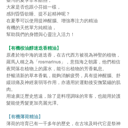
大家是否也跟小芬姐一樣，
感到昏昏欲睡、提不起精神呢？
在夏季可以使用提神醒腦、增強專注力的精油
有機的天然單方純精油，
幫助我們的身體與心靈注入活力！
【有機桉油醇迷迭香精油】
原產於地中海的迷迭香，在古代西方被視為神聖的植物，
羅馬人稱之為「rosmarinus」，意指海之朝露，他們相信
夜間落在植物上的露水，能引出植物的芳香氣息。
舒暢清新的草本香氣，能夠消解疲勞，具有提神醒腦、舒
緩頭痛及神經衰弱等作用，亦適用於運動後安撫緊繃的肌
肉。
用途廣泛歷史悠遠，除了是料理調味的常客，也能用於護
髮能使秀髮更加亮麗光澤。
【有機薄荷精油】
薄荷的培育已有一千多年的歷史，在古埃及時代它是祭神