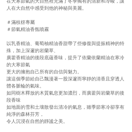
在大寒節氣的大自然裡充滿了冬季獨有的清新和冷峻，讓
人在大自然中感受到他的神秘與美麗。
＃滿枝枒專屬
＃節氣精油香氛噴霧
以乳香精油、葡萄柚精油香甜帶了些修復與提振精神的特
殊，加上深邃的岩蘭草、
廣藿香精油
的後段底蘊香味，提升了依蘭依蘭精油在寒冷
的大寒節氣
更大的擁抱自己所有的自信與魅力。
讓這個季節給自己飄漫著一股深邃而寧靜的清香且穿透人
體各脈輪的氣味。
如同樹木釋放的木質氣息更加濃烈，而廣藿與岩蘭草的後
段香味
如地面的雪和土壤散發出清冷的氣息，雖季節寒冷卻享有
純淨的森林芬芳，
令人沉浸在自然的靜謐之美。