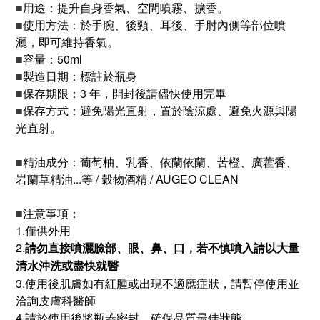
■
用途：提升自身香氣、空間噴霧、擴香。
■
使用方法：於手腕、後頸、耳後、手肘內側等部位噴
灑，即可維持香氣。
■
容量：50ml
■
製造日期：標註於瓶身
■
保存期限：3 年，開封後請儘快使用完畢
■
保存方式：避免陽光直射，置於陰涼處、避免火源與陽
光直射。
■
精油成分：葡萄柚、乳香、依蘭依蘭、苦橙、廣藿香、
岩蘭草精油...等
/ 穀物酒精 / AUGEO CLEAN
■
注意事項：
1.僅供外用
2.
請勿直接噴灑臉部、眼、鼻、口，若不慎噴入請以大量
清水沖洗或盡快就醫
3.使用後肌膚如有紅腫或出現不適應症狀，請暫停使用並
洽詢皮膚科醫師
4.請於使用後將瓶蓋密封，確保品質最佳狀態