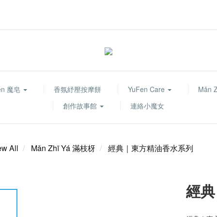
fen 魔皂
香氛紓壓按摩餅
YuFen Care
Mǎn 
創作故事館
連絡小魔女
ew All
Mǎn Zhī Yá 滿枝枒
經典｜東方精油香水系列
經典