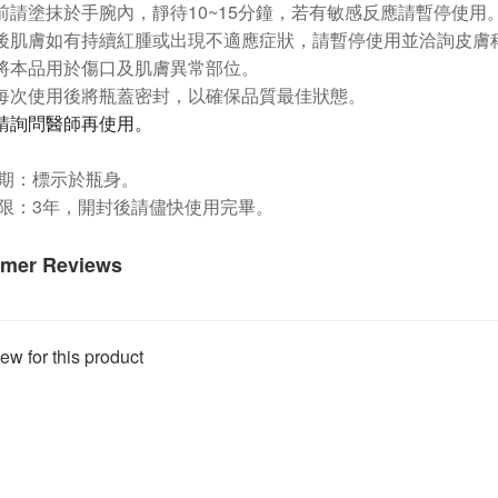
10~15
前請塗抹於手腕內，靜待
分鐘，若有敏感反應請暫停使用
後肌膚如有持續紅腫或出現不適應症狀，請暫停使用並洽詢皮膚
將本品用於傷口及肌膚異常部位。
每次使用後將瓶蓋密封，以確保品質最佳狀態。
請詢問醫師再使用。
期：標示於瓶身。
限：
3
年，開封後請儘快使用完畢。
mer Reviews
ew for this product