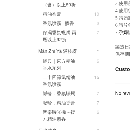
3.
使用
（含）以上89折
4.
使用
精油香膏
10
5.
請勿
香氛噴霧 . 擴香
2
6.
請於
保濕香氛蠟燭 兩
7
7.
孕婦
瓶以上92折
製造日
Mǎn Zhī Yá 滿枝枒
保存期
經典｜東方精油
6
香水系列
Custo
二十四節氣精油
15
香氛噴霧
No revi
脈輪．香氛蠟燭
7
脈輪．精油香膏
7
音樂時光機～複
6
方精油擴香