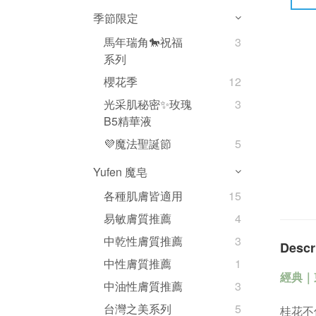
季節限定
馬年瑞角🐎祝福
3
系列
櫻花季
12
光采肌秘密✨玫瑰
3
B5精華液
💜魔法聖誕節
5
Yufen 魔皂
各種肌膚皆適用
15
易敏膚質推薦
4
中乾性膚質推薦
3
Descr
中性膚質推薦
1
經典｜
中油性膚質推薦
3
台灣之美系列
5
桂花不