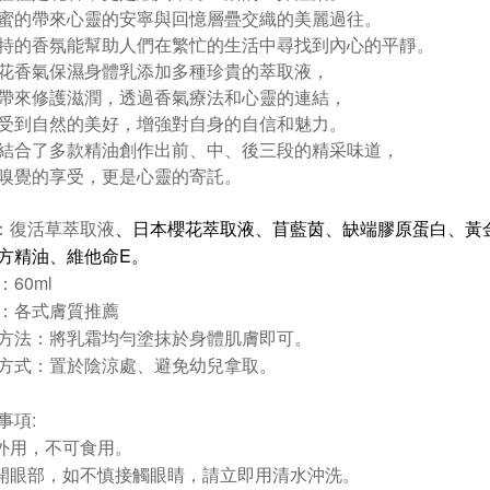
蜜的帶來心靈的安寧與回憶層疊交織的美麗過往。
特的香氛能幫助人們在繁忙的生活中尋找到內心的平靜。
花香氣保濕身體乳添加多種珍貴的萃取液，
帶來修護滋潤，透過香氣療法和心靈的連結，
受到自然的美好，增強對自身的自信和魅力。
結合了多款精油創作出前、中、後三段的精采味道，
嗅覺的享受，更是心靈的寄託。
、日本櫻花萃取液、苜藍茵、缺端膠原蛋白、黃
：復活草萃取液
方精油、維他命
E
。
60ml
：
：各式膚質推薦
方法：將乳霜均勻塗抹於身體肌膚即可。
方式：置於陰涼處、避免幼兒拿取。
:
事項
外用，不可食用。
避開眼部，如不慎接觸眼睛，請立即用清水沖洗。