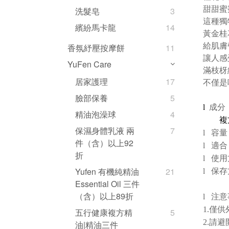
甜甜蜜
洗髮皂
3
這種獨
繽紛馬卡龍
14
黃金桂
給肌膚
香氛紓壓按摩餅
11
讓人感
YuFen Care
滿枝枒
居家護理
17
不僅是
臉部保養
5
l
成分
精油泡澡球
4
複
保濕身體乳液 兩
7
l
容量
件（含）以上92
l
適合
折
l
使用
Yufen 有機純精油
21
l
保存
Essential Oil 三件
（含）以上89折
l
注意
1.
僅供
五行健康複方精
5
2.請
油|精油三件