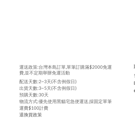
運送政策:台灣本島訂單,單筆訂購滿$2000免運
費,並不定期舉辦免運活動
配送天數:2~3天(不含例假日)
出貨天數:3~5天(不含例假日)
預購天數:30天
物流方式:優先使用黑貓宅急便運送,採固定單筆
運費$100計費
退換貨政策