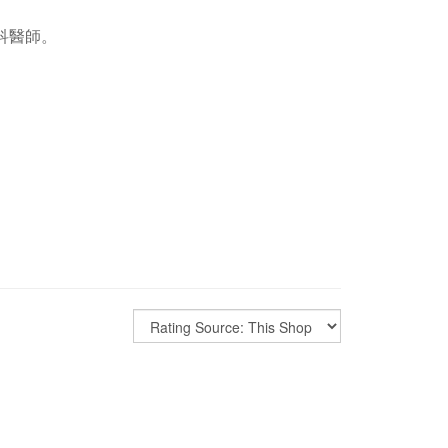
。
科醫師。