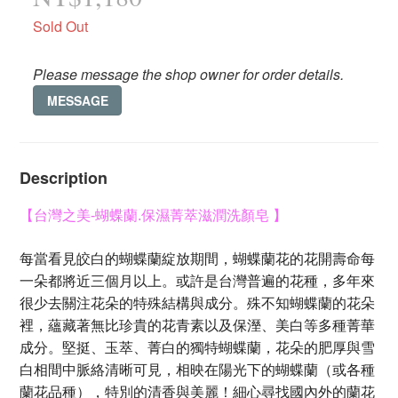
Sold Out
Please message the shop owner for order details.
MESSAGE
Description
【台灣之美-蝴蝶蘭.保濕菁萃滋潤洗顏皂 】
每當看見皎白的蝴蝶蘭綻放期間，蝴蝶蘭花的花開壽命每
一朵都將近三個月以上。或許是台灣普遍的花種，多年來
很少去關注花朵的特殊結構與成分。殊不知蝴蝶蘭的花朵
裡，蘊藏著無比珍貴的花青素以及保溼、美白等多種菁華
成分。堅挺、玉萃、菁白的獨特蝴蝶蘭，花朵的肥厚與雪
白相間中脈絡清晰可見，相映在陽光下的蝴蝶蘭（或各種
蘭花品種），特別的清香與美麗！細心尋找國內外的蘭花