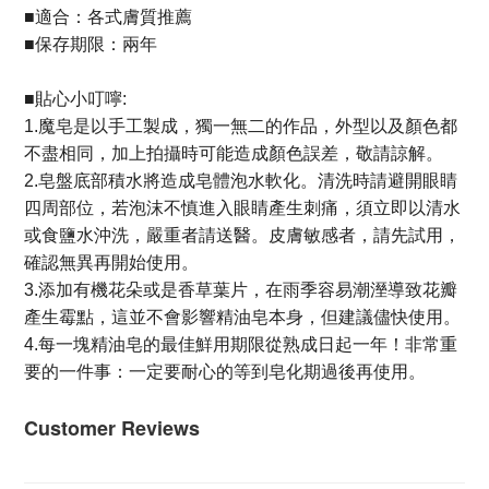
適合：各式膚質推薦
■
保存期限：兩年
■
貼心小叮嚀
■
:
魔皂是以手工製成，獨一無二的作品，外型以及顏色都
1.
不盡相同，加上拍攝時可能造成顏色誤差，敬請諒解。
皂盤底部積水將造成皂體泡水軟化。清洗時請避開眼睛
2.
四周部位，若泡沫不慎進入眼睛產生刺痛，須立即以清水
或食鹽水沖洗，嚴重者請送醫。皮膚敏感者，請先試用，
確認無異再開始使用。
添加有機花朵或是香草葉片，在雨季容易潮溼導致花瓣
3.
產生霉點，這並不會影響精油皂本身，但建議儘快使用。
每一塊精油皂的最佳鮮用期限從熟成日起一年！非常重
4.
要的一件事：一定要耐心的等到皂化期過後再使用。
Customer Reviews