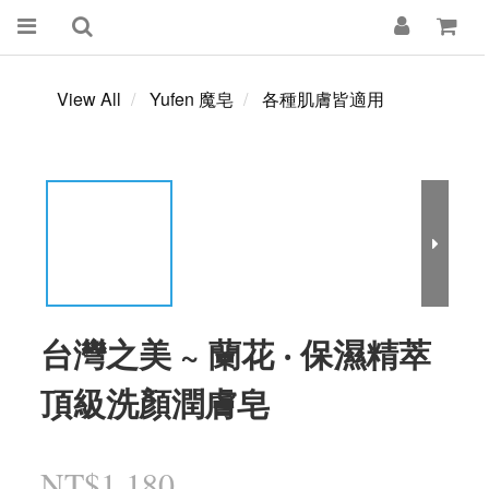
View All
Yufen 魔皂
各種肌膚皆適用
台灣之美 ~ 蘭花 ‧ 保濕精萃
頂級洗顏潤膚皂
NT$1,180