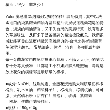
精油，很少，非常少！
Yufen魔皂甜屋現階段以獨特的精油調配特質，其中以法
國進口的純紫羅蘭精油為基底精油去展現這塊蘭花皂的特
色，淡淡的精油清香，又不失台灣的美麗特質，沒有過多
的華麗味道，反而多了點苦橙調的精油後段氣息。我們很
感動能研發出這麼精緻與高雅經典的-台灣之美-蝴蝶蘭菁
萃保溼洗顏皂。 質地細密、保溼、清爽，各種肌膚均適
用。
每一朵蘭花皆由魔皂甜屋細心栽種，不論大大小小的蘭花
都十分尊貴優雅，且都是由小芬姐細膩風乾照顧，每塊皂
放上花朵的模樣都是最頂級的模樣。
成分
■
:
NaOH、
絲瓜純露
、
金盞花浸泡義大利頂級初榨橄
欖油、乳木果油、精製椰子油、棕櫚油、棕櫚核油，可可
脂、天然礦石粉（甜杏仁油浸泡）、玫瑰、紫羅蘭
、橙花、依蘭伊蘭等精油。
規格：150g±10g
■