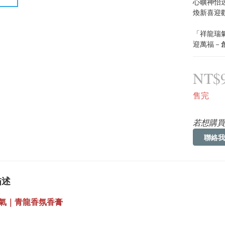
心曠神怡
煥新喜迎
「祥龍瑞
迎萬福－
NT$
售完
若想購買
聯絡我
描述
氣｜青龍香氛香膏