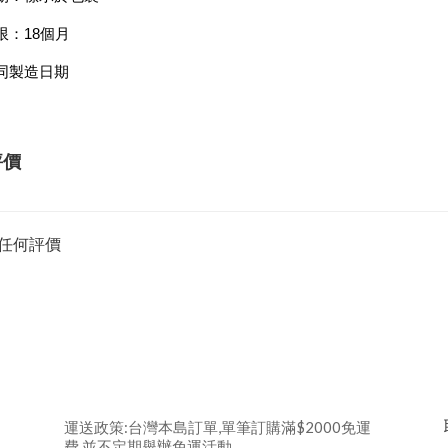
限：18個月
同製造日期
評價
任何評價
運送政策:台灣本島訂單,單筆訂購滿$2000免運
費,並不定期舉辦免運活動