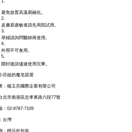
避免放置高溫易融化。
皮膚易過敏者請先局部試用。
孕婦請詢問醫師再使用。
外用不可食用。
。
開封後請儘速使用完畢
小芬姐的魔皂甜屋
者：楊玉芬國際企業有限公司
台北市南港區忠孝東路六段77號
02-8787-7109
：台灣
期：標示於包裝