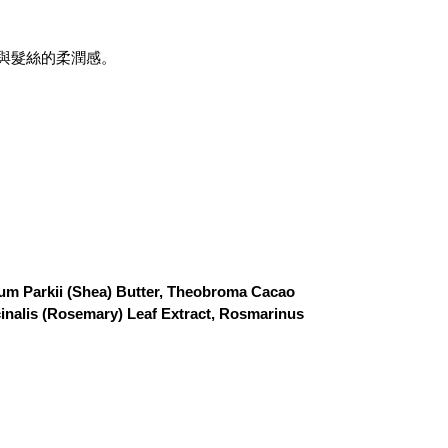
與髮絲的柔潤感。
um Parkii (Shea) Butter, Theobroma Cacao
cinalis (Rosemary) Leaf Extract, Rosmarinus