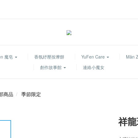
fen 魔皂
香氛紓壓按摩餅
YuFen Care
Mǎn 
創作故事館
連絡小魔女
部商品
季節限定
祥龍