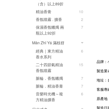
（含）以上89折
精油香膏
10
香氛噴霧 . 擴香
2
保濕香氛蠟燭 兩
7
瓶以上92折
Mǎn Zhī Yá 滿枝枒
經典｜東方精油
6
香水系列
品牌：
二十四節氣精油
15
香氛噴霧
製造業
脈輪．香氛蠟燭
7
地址：
脈輪．精油香膏
7
客服專線：
音樂時光機～複
6
原產地
方精油擴香
製造日