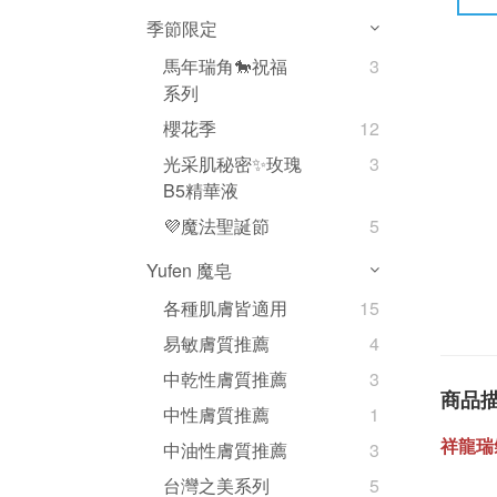
季節限定
馬年瑞角🐎祝福
3
系列
櫻花季
12
光采肌秘密✨玫瑰
3
B5精華液
💜魔法聖誕節
5
Yufen 魔皂
各種肌膚皆適用
15
易敏膚質推薦
4
中乾性膚質推薦
3
商品
中性膚質推薦
1
祥龍瑞
中油性膚質推薦
3
台灣之美系列
5