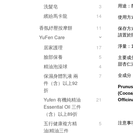
洗髮皂
3
用途：
繽紛馬卡龍
14
使用方
香氛紓壓按摩餅
11
保存方
請置於
YuFen Care
淨量：1
居家護理
17
臉部保養
5
主要成
甜杏仁
精油泡澡球
4
保濕身體乳液 兩
7
全成分
件（含）以上92
Prunus
折
(Cocoa)
Yufen 有機純精油
21
Officin
Essential Oil 三件
（含）以上89折
五行健康複方精
5
注意事
油|精油三件