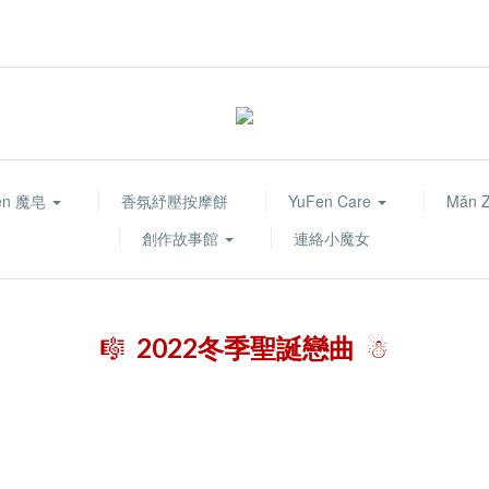
fen 魔皂
香氛紓壓按摩餅
YuFen Care
Mǎn 
創作故事館
連絡小魔女
🎼
2022冬季聖誕戀曲
☃