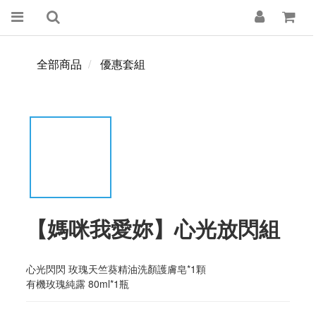
全部商品
優惠套組
【媽咪我愛妳】心光放閃組
心光閃閃 玫瑰天竺葵精油洗顏護膚皂*1顆
有機玫瑰純露 80ml*1瓶