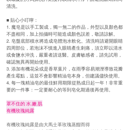
清洗。
■
貼心小叮嚀：
1.
魔皂是以手工製成，獨一無二的作品，外型以及顏色都
不盡相同，加上拍攝時可能造成顏色誤差，敬請諒解。
2.
皂盤底部積水將造成皂體泡水軟化。清洗時請避開眼睛
四周部位，若泡沫不慎進入眼睛產生刺痛，須立即以清水
或食鹽水沖洗，嚴重者請送醫。皮膚敏感者，請先試用，
確認無異再開始使用。
3.
添加有機花朵或是香草葉片，在雨季容易潮溼導致花瓣
產生霉點，這並不會影響精油皂本身，但建議儘快使用。
4.
每一塊精油皂的最佳鮮用期限從熟成日起一年！非常重
要的一件事：一定要耐心的等到皂化期過後再使用
。
罩不住的 水.嫩.肌
有機玫瑰純露
有機玫瑰純露是由大馬士革玫瑰蒸餾而得