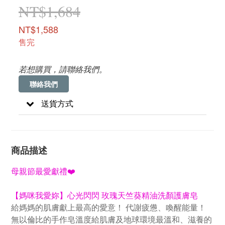
NT$1,684
NT$1,588
售完
若想購買，請聯絡我們。
聯絡我們
送貨方式
商品描述
母親節最愛獻禮❤️
【媽咪我愛妳】心光閃閃 玫瑰天竺葵精油洗顏護膚皂
給媽媽的肌膚獻上最高的愛意！ 代謝疲憊、喚醒能量！
無以倫比的手作皂溫度給肌膚及地球環境最溫和、滋養的