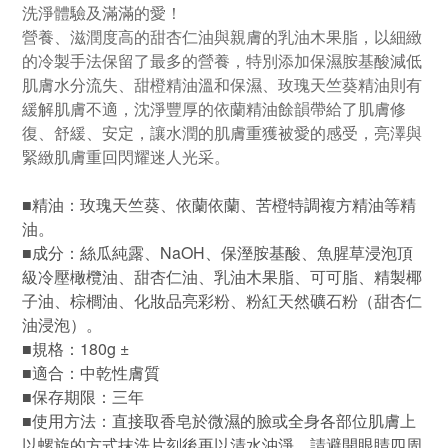
洗淨體驗及滿滿的愛！
營養、滋潤度高的甜杏仁油與親膚的乳油木果脂，以細緻
的冷製手法保留了最多的營養，特別添加保濕胺基酸減低
肌膚水分流失、甜橙精油溫和保濕、玫瑰天竺葵精油則有
緩解肌膚不適，沈淨豐厚的依蘭精油餘韻帶給了肌膚修
復、舒緩、安定，讓水潤的肌膚重獲被愛的感受，亮澤與
緊緻肌膚重回閃耀迷人光采。
精油：玫瑰天竺葵、依蘭依蘭
、苦橙
特調複方精油等精
■
油。
成分：絲瓜純露、NaOH、保溼胺基酸、魚腥草浸泡頂
■
級冷壓橄欖油、甜杏仁油、乳油木果脂、可可脂、精製椰
子油、棕櫚油、化妝品亮彩粉、粉紅天然礦石粉（
甜杏仁
油浸泡）
。
：180g ±
■規格
適合：中乾性膚質
■
保存期限：三年
■
■
使用方法：直接取香皂於微濕的臉或全身各部位肌膚上
以螺旋的方式抹洗片刻後再以清水沖淨，請避開眼睛四周