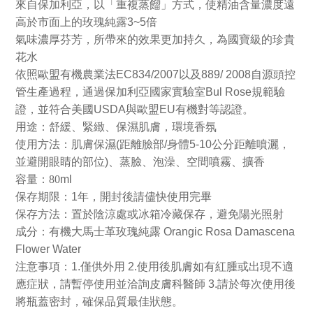
來自保加利亞，以「重複蒸餾」方式，使精油含量濃度遠
高於市面上的玫瑰純露
3~5
倍
氣味濃厚芬芳，所帶來的效果更加持久，為國寶級的珍貴
花水
依照歐盟有機農業法
EC834/2007
以及
889/ 2008
自源頭控
管生產過程，通過保加利亞國家實驗室
Bul Rose
規範驗
證，並符合美國
USDA
與歐盟
EU
有機對等認證。
用途：舒緩、緊緻、保濕肌膚，環境香氛
使用方法：肌膚保濕
(
距離臉部
/
身體
5-10
公分距離噴灑，
並避開眼睛的部位
)
、蒸臉、泡澡、空間噴霧、擴香
容量：80
ml
保存期限：
1
年，開封後請儘快使用完畢
保存方法：置於陰涼處或冰箱冷藏保存，避免陽光照射
成分：有機大馬士革玫瑰純露
Orangic Rosa Damascena
Flower Water
注意事項：
1.
僅供外用
2.
使用後肌膚如有紅腫或出現不適
應症狀，請暫停使用並洽詢皮膚科醫師
3.
請於每次使用後
將瓶蓋密封，確保品質最佳狀態。