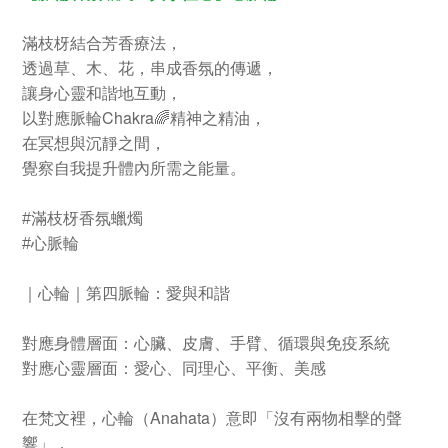
枝枒結合芳香療法，
滿
透過草、木、花，串成香氛的傳遞，
讓身心靈和諧地互動，
Chakra
以對應脈輪
🌈
精神之精油，
在冥想與沉靜之間，
覺察自我提升體內所需之能量。
#
滿枝枒香氛蠟燭
#心脈
輪
｜心輪｜第四脈輪：愛與和諧
對應身體層面：心臟、皮膚、手臂、循環與免疫系統
對應心靈層面：愛心、同理心、平衡、美感
Anahata
在梵文裡，心輪（
）意即「沒有兩物相擊的聲
響」，