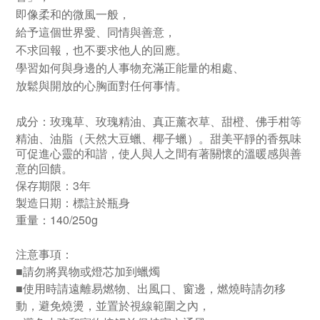
即像柔和的微風一般，
給予這個世界愛、同情與善意，
不求回報，也不要求他人的回應。
學習如何與身邊的人事物充滿正能量的相處、
放鬆與開放的心胸面對任何事情。
成分：
玫瑰草、玫瑰精油、真正薰衣草、甜橙、佛手柑等
、油脂（天然大豆蠟、椰子蠟）。
精油
甜美平靜的香氛味
可促進心靈的和諧，使人與人之間有著關懷的溫暖感與善
意的回饋。
保存期限：3年
製造日期：標註於瓶身
重量：140/250g
注意事項：
■請勿將異物或燈芯加到蠟燭
■
使用時請遠離易燃物、出風口、窗邊，燃燒時請勿移
動，避免燒燙，並置於視線範圍之內，