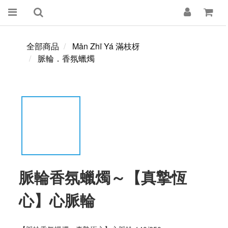
全部商品
Mǎn Zhī Yá 滿枝枒
脈輪．香氛蠟燭
脈輪香氛蠟燭～【真摯恆
心】心脈輪