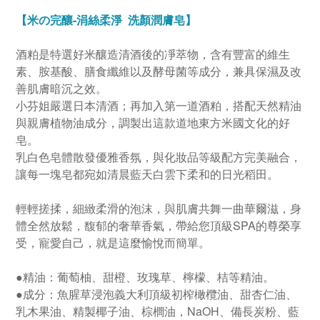
【米の完釀-涓絲柔淨 洗顏潤膚皂】
酒粕是特選好米釀造清酒後的凈萃物，含有豐富的維生
素、胺基酸、膳食纖維以及酵母菌等成分，兼具保濕及改
善肌膚暗沉之效。
小芬姐嚴選日本清酒；再加入第一道酒粕，搭配天然精油
與親膚植物油成分，調製出這款道地東方米國文化的好
皂。
乳白色皂體散發優雅香氛，與化妝品等級配方完美融合，
讓每一塊皂都宛如清晨藍天白雲下柔和的日光稻田。
輕輕搓揉，細緻柔滑的泡沫，與肌膚共舞一曲華爾滋，身
體全然放鬆，馥郁的奢華香氣，帶給您頂級SPA的尊榮享
受，寵愛自己，就是這麼愉悅而簡單。
●精油：葡萄柚、甜橙、玫瑰草、檸檬、桔等精油。
●成分：魚腥草浸泡義大利頂級初榨橄欖油、甜杏仁油、
乳木果油、精製椰子油、棕櫚油，NaOH、備長炭粉、藍