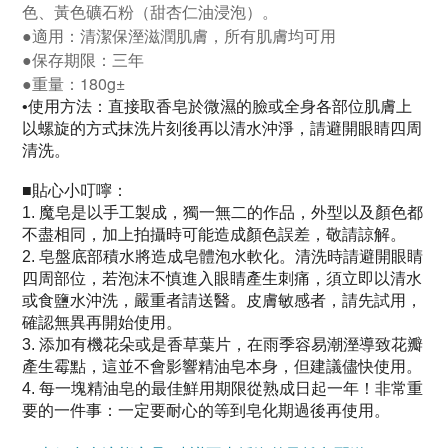
色、黃色礦石粉（甜杏仁油浸泡）。
●適用：清潔保溼滋潤肌膚，所有肌膚均可用
●保存期限：三年
●重量：180g±
使用方法：直接取香皂於微濕的臉或全身各部位肌膚上
•
以螺旋的方式抹洗片刻後再以清水沖淨，請避開眼睛四周
清洗。
貼心小叮嚀：
■
魔皂是以手工製成，獨一無二的作品，外型以及顏色都
1.
不盡相同，加上拍攝時可能造成顏色誤差，敬請諒解。
皂盤底部積水將造成皂體泡水軟化。清洗時請避開眼睛
2.
四周部位，若泡沫不慎進入眼睛產生刺痛，須立即以清水
或食鹽水沖洗，嚴重者請送醫。皮膚敏感者，請先試用，
確認無異再開始使用。
添加有機花朵或是香草葉片，在雨季容易潮溼導致花瓣
3.
產生霉點，這並不會影響精油皂本身，但建議儘快使用。
每一塊精油皂的最佳鮮用期限從熟成日起一年！非常重
4.
要的一件事：一定要耐心的等到皂化期過後再使用。