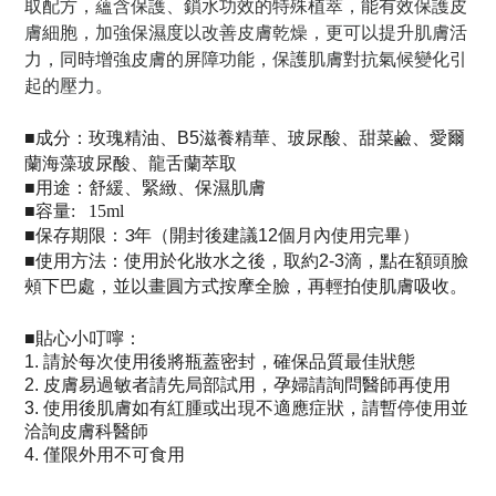
取配方，蘊含保護、鎖水功效的特殊植萃，
能有效保護皮
膚細胞，加強保濕度以改善皮膚乾燥，更可以提升肌膚活
力，
同時增強皮膚的屏障功能，保護肌膚對抗氣候變化引
起的壓力。
成分：
■
玫瑰精油、B5滋養精華、玻尿酸、甜菜鹼、愛爾
蘭海藻玻尿酸、龍舌蘭萃取
用途：
■
舒緩、緊緻、保濕肌膚
■容量: 15ml
保存期限：3年（
）
■
開封後建議12個月內使用完畢
使用方法：
■
使用於化妝水之後，取約2-3滴，點在額頭臉
頰下巴處，並以畫圓方式按摩全臉，再輕拍使肌膚吸收。
貼心小叮嚀：
■
1.
請於每次使用後將瓶蓋密封，確保品質最佳狀態
2.
皮膚易過敏者請先局部試用，
孕婦請詢問醫師再使用
3.
使用後肌膚如有紅腫或出現不適應症狀，請暫停使用並
洽詢皮膚科醫師
4. 僅限外用不可食用