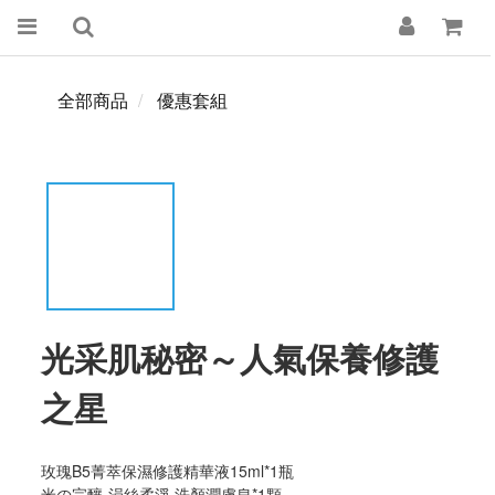
全部商品
優惠套組
光采肌秘密～人氣保養修護
之星
玫瑰B5菁萃保濕修護精華液15ml*1瓶
米の完釀-涓絲柔淨 洗顏潤膚皂*1顆