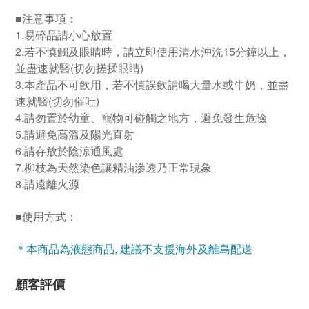
注意事項：
■
1.易碎品請小心放置
2.若不慎觸及眼睛時，請立即使用清水沖洗15分鐘以上，
並盡速就醫(切勿搓揉眼睛)
3.本產品不可飲用，若不慎誤飲請喝大量水或牛奶，並盡
速就醫(切勿催吐)
4.請勿置於幼童、寵物可碰觸之地方，避免發生危險
5.請避免高溫及陽光直射
6.請存放於陰涼通風處
7.
柳枝為天然染色讓精油滲透乃正常現象
8.請遠離火源
使用方式：
■
＊本商品為液態商品, 建議不支援海外及離島配送
顧客評價