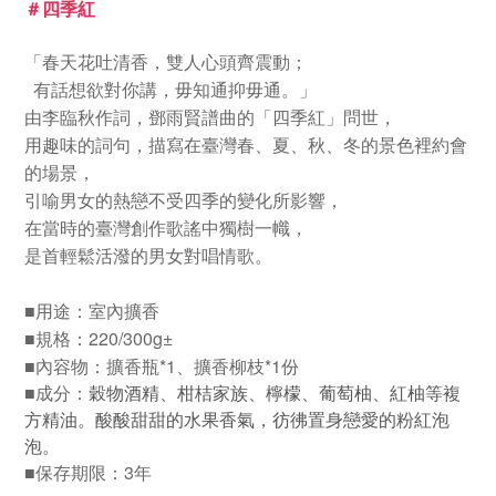
＃
四季紅
「春天花吐清香，雙人心頭齊震動；
有話想欲對你講，毋知通抑毋通。」
由李臨秋作詞，鄧雨賢譜曲的「四季紅」問世，
用趣味的詞句，描寫在臺灣春、夏、秋、冬的景色裡約會
的場景，
引喻男女的熱戀不受四季的變化所影響，
在當時的臺灣創作歌謠中獨樹一幟，
是首輕鬆活潑的男女對唱情歌。
用途：室內擴香
■
規格：220/
300g±
■
內容物：
擴香瓶*1
、擴香柳枝
*
1份
■
成分：
■
穀物酒精、柑桔家族、檸檬、葡萄柚、紅柚等複
方精油。
酸酸甜甜的水果香氣，彷彿置身戀愛的粉紅泡
泡。
保存期限：3年
■