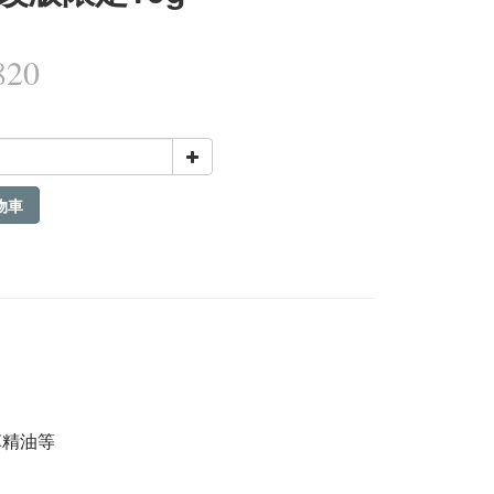
820
物車
草精油等