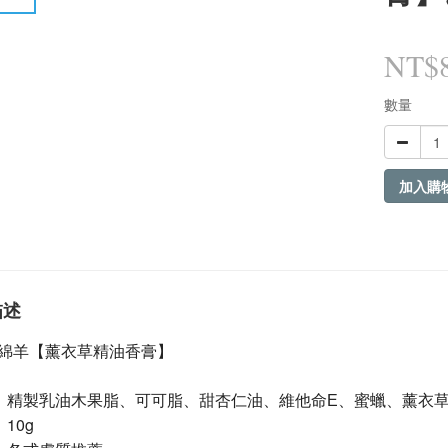
NT$
數量
加入購
描述
綿羊【薰衣草精油香膏】
：
精製乳油木果脂、可可脂、
甜杏仁油
、
維他命E
、
蜜蠟、薰衣
10g