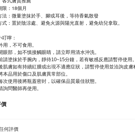
：各式膚質推薦
期限：18個月
方法：
微量塗抹於手、腳或耳後，等待香氣散發
方式：置於陰涼處、避免火源與陽光直射，避免幼兒拿取。
小叮嚀：
供外用，不可食用。
避開眼部，如不慎接觸眼睛，請立即用清水沖洗。
用前請塗抹於手腕內，靜待10~15分鐘，若有敏感反應請暫停使用
用後肌膚如有持續紅腫或出現不適應症狀，請暫停使用並洽詢皮膚
勿將本品用於傷口及肌膚異常部位。
於每次使用後將瓶蓋密封，以確保品質最佳狀態。
婦請詢問醫師再使用。
評價
任何評價