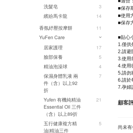
適合
■
洗髮皂
3
保存
■
使用
繽紛馬卡龍
14
■
■
保存
香氛紓壓按摩餅
11
貼心
YuFen Care
■
1.僅
居家護理
17
2.請
臉部保養
5
3.使
精油泡澡球
4
4.使
5.請
保濕身體乳液 兩
7
6.請
件（含）以上92
7.孕
折
Yufen 有機純精油
21
顧客
Essential Oil 三件
（含）以上89折
五行健康複方精
5
尚未有
油|精油三件