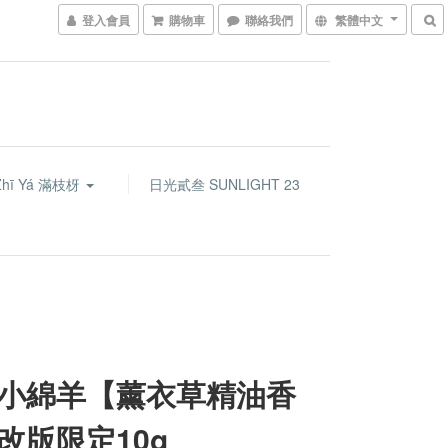
登入會員
購物車
聯絡我們
繁體中文
Zhī Yá 滿枝枒
日光貳叁 SUNLIGHT 23
小綿羊【薰衣草精油香
改版限定10g