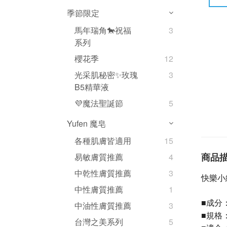
季節限定
馬年瑞角🐎祝福
3
系列
櫻花季
12
光采肌秘密✨玫瑰
3
B5精華液
💜魔法聖誕節
5
Yufen 魔皂
各種肌膚皆適用
15
商品
易敏膚質推薦
4
中乾性膚質推薦
3
快樂小
中性膚質推薦
1
成分
■
中油性膚質推薦
3
規格：
■
台灣之美系列
5