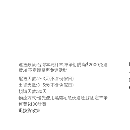
運送政策:台灣本島訂單,單筆訂購滿$2000免運
費,並不定期舉辦免運活動
配送天數:2~3天(不含例假日)
出貨天數:3~5天(不含例假日)
預購天數:30天
物流方式:優先使用黑貓宅急便運送,採固定單筆
運費$100計費
退換貨政策