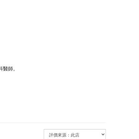
。
科醫師。