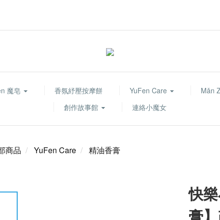
fen 魔皂
香氛紓壓按摩餅
YuFen Care
Mǎn 
創作故事館
連絡小魔女
部商品
YuFen Care
精油香膏
快樂
膏】