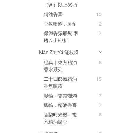
（含）以上89折
精油香膏
10
香氛噴霧 . 擴香
2
保濕香氛蠟燭 兩
7
瓶以上92折
Mǎn Zhī Yá 滿枝枒
經典｜東方精油
6
香水系列
二十四節氣精油
15
香氛噴霧
脈輪．香氛蠟燭
7
脈輪．精油香膏
7
音樂時光機～複
6
方精油擴香