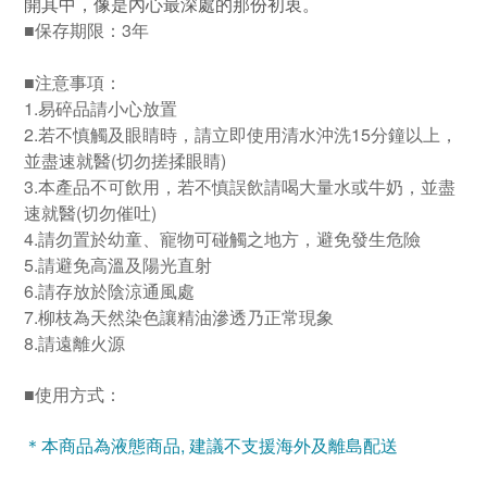
開其中，像是內心最深處的那份初衷。
保存期限：3年
■
注意事項：
■
1.易碎品請小心放置
2.若不慎觸及眼睛時，請立即使用清水沖洗15分鐘以上，
並盡速就醫(切勿搓揉眼睛)
3.本產品不可飲用，若不慎誤飲請喝大量水或牛奶，並盡
速就醫(切勿催吐)
4.請勿置於幼童、寵物可碰觸之地方，避免發生危險
5.請避免高溫及陽光直射
6.請存放於陰涼通風處
7.
柳枝為天然染色讓精油滲透乃正常現象
8.請遠離火源
使用方式：
■
＊本商品為液態商品, 建議不支援海外及離島配送