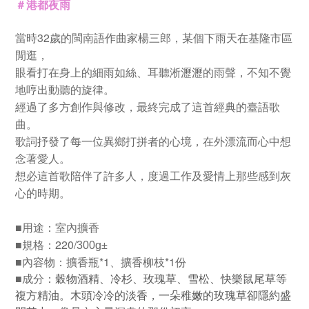
＃港都夜雨
32
當時
歲的閩南語作曲家楊三郎，某個下雨天在基隆市區
閒逛，
眼看打在身上的細雨如絲、耳聽淅瀝瀝的雨聲，不知不覺
地哼出動聽的旋律。
經過了多方創作與修改，最終完成了這首經典的臺語歌
曲。
歌詞抒發了每一位異鄉打拼者的心境，在外漂流而心中想
念著愛人。
想必這首歌陪伴了許多人，度過工作及愛情上那些感到灰
心的時期。
用途：室內擴香
■
規格：220/
■
300g±
內容物：
擴香瓶*1
、擴香柳枝
*
1份
■
成分：
■
穀物酒精、冷杉、玫瑰草、雪松、快樂鼠尾草等
複方精油。
木頭冷冷的淡香，一朵稚嫩的玫瑰草卻隱約盛