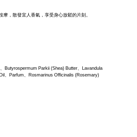
按摩，散發宜人香氣，享受身心放鬆的片刻。
Butyrospermum Parkii (Shea) Butter、Lavandula 
r Oil、Parfum、Rosmarinus Officinalis (Rosemary) 