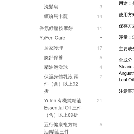
用途：
洗髮皂
3
使用方
繽紛馬卡龍
14
保存方
香氛紓壓按摩餅
11
YuFen Care
淨量：5
居家護理
17
主要成
臉部保養
5
全成分
精油泡澡球
4
Steari
Angusti
保濕身體乳液 兩
7
Leaf Oi
件（含）以上92
折
注意事
Yufen 有機純精油
21
Essential Oil 三件
（含）以上89折
五行健康複方精
5
油|精油三件