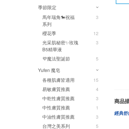
季節限定
馬年瑞角🐎祝福
3
系列
櫻花季
12
光采肌秘密✨玫瑰
3
B5精華液
💜魔法聖誕節
5
Yufen 魔皂
各種肌膚皆適用
15
易敏膚質推薦
4
中乾性膚質推薦
3
商品
中性膚質推薦
1
經典舒
中油性膚質推薦
3
台灣之美系列
5