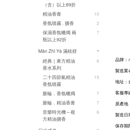
（含）以上89折
精油香膏
10
香氛噴霧 . 擴香
2
保濕香氛蠟燭 兩
7
瓶以上92折
Mǎn Zhī Yá 滿枝枒
品牌：
經典｜東方精油
6
香水系列
製造業
二十四節氣精油
15
地址：
香氛噴霧
脈輪．香氛蠟燭
7
客服專線：
脈輪．精油香膏
7
原產地
音樂時光機～複
6
製造日
方精油擴香
保存期