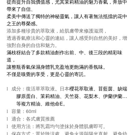
從而提升自我價值感，尤其茉莉精油的魅力香氣，奔放中
帶來了自信
、
柔美中傳送了獨特的神秘靈氣，讓人有著無法抵擋的花中
之王的尊榮感。
添加多種珍貴的萃取液，給肌膚帶來修護滋潤，
透過香氣療法和心靈的連結，讓人感受到自然的美好，增
強對自身的自信和魅力。
滿枝枒結合了多款精油創作出前
、
中
、
後三段的精彩味
道，
讓整瓶香氣保濕身體乳充盈地更飽滿的香氛味。
不僅是嗅覺的享受，更是心靈的寄託。
、
l
成分：復活草萃取液
日本
櫻花萃取液、苜藍茵、缺端
膠原蛋白、茉莉精油、天竺葵、花梨木、伊蘭伊蘭…
E
等複方精油、維他命
。
60ml
l
容量：
l
適合：各式膚質推薦
l
使用方法：將乳霜均勻塗抹於身體肌膚即可。
l
保存方式：置於陰涼處、避免火源與陽光直射，避免幼