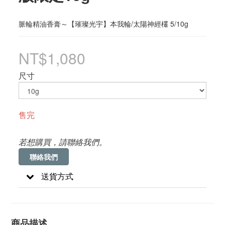
脈輪精油香膏～【璀璨光宇】本我輪/太陽神經欉 5/10g
NT$1,080
尺寸
售完
若想購買，請聯絡我們。
聯絡我們
送貨方式
商品描述