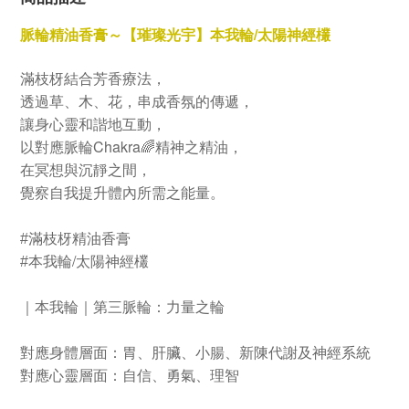
脈輪精油香膏～【璀璨光宇】本我輪/太陽神經欉
滿枝枒結合芳香療法，
透過草、木、花，串成香氛的傳遞，
讓身心靈和諧地互動，
Chakra
以對應脈輪
🌈
精神之精油，
在冥想與沉靜之間，
覺察自我提升體內所需之能量。
#
滿枝枒
精油香膏
/
#
本我輪
太陽神經欉
｜本我輪｜第三脈輪：力量之輪
對應身體層面：胃、肝臟、小腸、新陳代謝及神經系統
對應心靈層面：自信、勇氣、理智