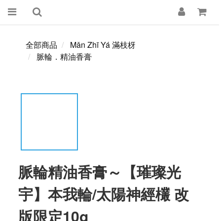
全部商品
Mǎn Zhī Yá 滿枝枒
脈輪．精油香膏
脈輪精油香膏～【璀璨光
宇】本我輪/太陽神經欉 改
版限定10g