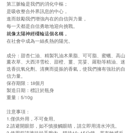
第三脈輪是我們的消化中樞；
是吸收整合外界訊息的中心，
進而鼓勵我們增強內在的自信與力量，
每一天都是自信勇敢地迎向挑戰。
就像太陽神經欉輪這個名稱，
在社會中成為一絲炙熱的陽光。
成分：
甜杏仁油、精製乳油木果脂、可可脂、蜜蠟、高山
薰衣草、大西洋雪松、甜橙、薑、芫荽、羅勒等精油、迷
。清爽而提振的香氣，使我們擁有強壯的自
迭香抗氧化劑
信力量。
保存期限：
個月
18
製造日期：標註於瓶身
重量：5/10g
注意事項：
1.僅供外用，不可食用。
2.請避開眼部，如不慎接觸眼睛，請立即用清水沖洗。
3.使用前請塗抹於手腕內，靜待10~15分鐘，若有敏感反