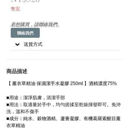
售完
若想購買，請聯絡我們。
聯絡我們
送貨方式
商品描述
【 薰衣草精油 保濕潔手水凝膠 250ml 】
酒精濃度75%
■
用途：潔淨肌膚，清潔手部
■
用法：取適量於手中，均勻搓揉至乾燥揮發即可。免沖
洗，溫和不傷手
■
成分：
純水、穀物酒精、蘆薈凝膠、有機葛羅索醒目薰
衣草精油