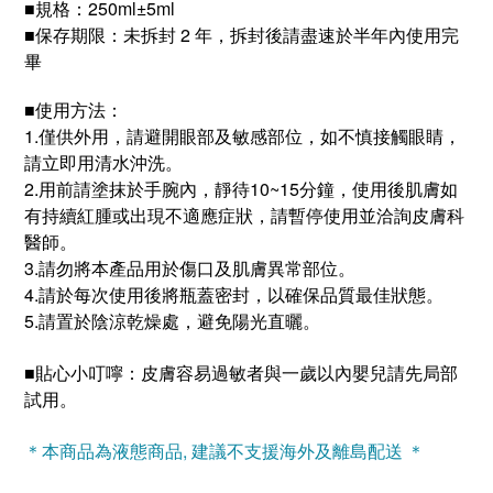
■
規格：250ml±5ml
■
保存期限：未拆封 2 年，拆封後請盡速於半年內使用完
畢
使用方法：
■
1.僅供外用，請避開眼部
及敏感部位
，如不慎接觸眼睛，
請立即用清水沖洗。
2.用前請塗抹於手腕內，靜待10~15分鐘，使用後肌膚如
有持續紅腫或出現不適應症狀，請暫停使用並洽詢皮膚科
醫師。
3.請勿將本產品用於傷口及肌膚異常部位。
4.請於每次使用後將瓶蓋密封，以確保品質最佳狀態。
5.請置於陰涼乾燥處，避免陽光直曬。
貼心小叮嚀：
皮膚容易過敏者與一歲以內嬰兒請先局部
■
試用。
＊本商品為液態商品, 建議不支援海外及離島配送 ＊