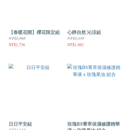
【春暖花開】櫻花限定組
心靜自然 沁涼組
NT$2,960
NT$2,139
NT$2,756
NT$1,882
日日平安組
玫瑰B5菁萃保濕修護精華