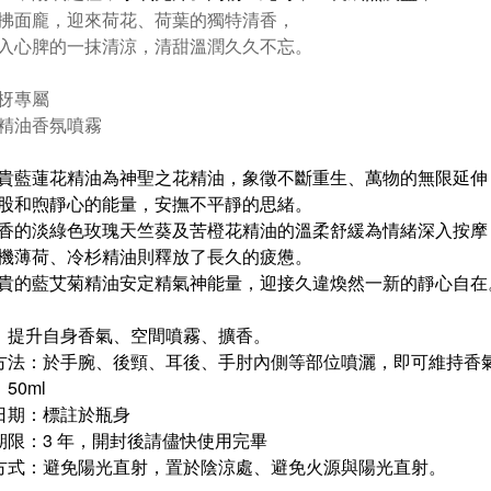
拂面龐，迎來荷花、荷葉的獨特清香，
入心脾的一抹清涼，清甜溫潤久久不忘。
枒專屬
精油香氛噴霧
貴藍蓮花精油為神聖之花精油，象徵不斷重生、萬物的無限延伸
股和煦靜心的能量，安撫不平靜的思緒。
香的淡綠色玫瑰天竺葵及苦橙花精油的溫柔舒緩為情緒深入按摩
機薄荷、冷杉精油則釋放了長久的疲憊。
貴的藍艾菊精油安定精氣神能量，迎接久違煥然一新的靜心自在
：提升自身香氣、空間噴霧、擴香。
方法：於手腕、後頸、耳後、手肘內側等部位噴灑，即可維持香
：50ml
日期：標註於瓶身
期限：3 年，開封後請儘快使用完畢
方式：避免陽光直射，置於陰涼處、避免火源與陽光直射。