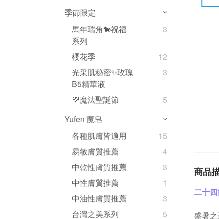
季節限定
馬年瑞角🐎祝福
3
系列
櫻花季
12
光采肌秘密✨玫瑰
3
B5精華液
💜魔法聖誕節
5
Yufen 魔皂
各種肌膚皆適用
15
易敏膚質推薦
4
中乾性膚質推薦
3
商品
中性膚質推薦
1
二十四
中油性膚質推薦
3
台灣之美系列
5
盛暑之