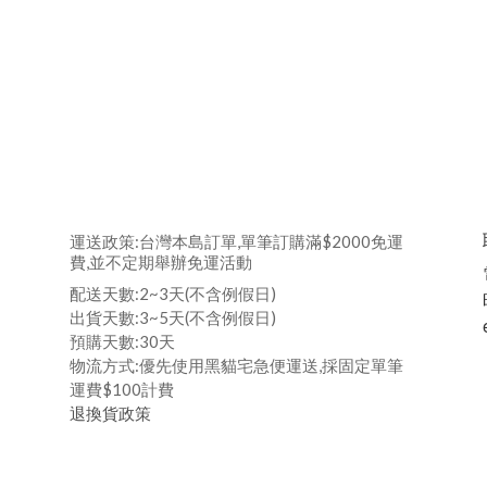
運送政策:台灣本島訂單,單筆訂購滿$2000免運
費,並不定期舉辦免運活動
配送天數:2~3天(不含例假日)
出貨天數:3~5天(不含例假日)
預購天數:30天
物流方式:優先使用黑貓宅急便運送,採固定單筆
運費$100計費
退換貨政策