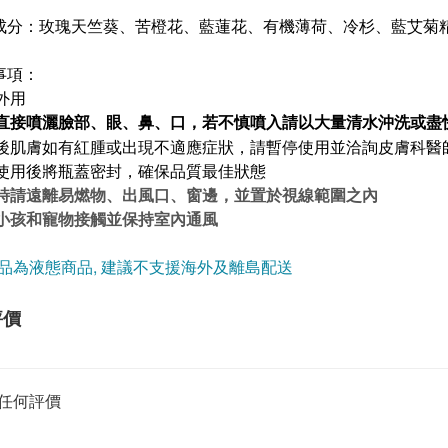
成分：
玫瑰天竺葵、苦橙花、藍蓮花
、有機薄荷、
冷杉、藍艾菊
事項：
供外用
直接噴灑臉部、眼、鼻、口，若不慎噴入請以大量清水沖洗或盡
用後肌膚如有紅腫或出現不適應症狀，請暫停使用並洽詢皮膚科醫
於使用後將瓶蓋密封，確保品質最佳狀態
用時請遠離易燃物、出風口、窗邊，並置於視線範圍之內
免小孩和寵物接觸並保持室內通風
品為液態商品, 建議不支援海外及離島配送
評價
任何評價