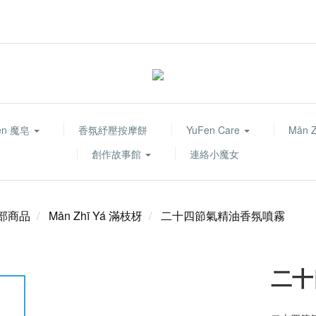
fen 魔皂
香氛紓壓按摩餅
YuFen Care
Mǎn 
創作故事館
連絡小魔女
部商品
Mǎn Zhī Yá 滿枝枒
二十四節氣精油香氛噴霧
二十