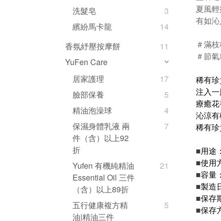
夏風輕
洗髮皂
3
有如沁
繽紛馬卡龍
14
＃滿枝
香氛紓壓按摩餅
11
＃節氣
YuFen Care
居家護理
17
稀有珍
注入一
臉部保養
5
療癒花
精油泡澡球
4
沁涼有
保濕身體乳液 兩
7
稀有珍
件（含）以上92
折
■
用途
■
使用
Yufen 有機純精油
21
■
容量
Essential Oil 三件
■
製造
（含）以上89折
■
保存
五行健康複方精
5
■
保存
油|精油三件