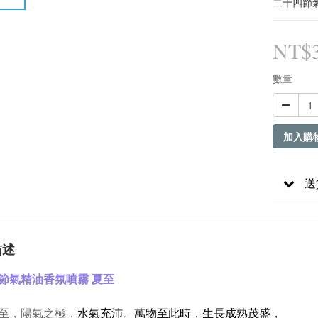
二十四節氣
NT$3
數量
加入購
送
描述
節氣精油香氛噴霧 夏至
至，陽氣之極，
水氣充沛
。
萬物至此時，生長成熟茂盛，