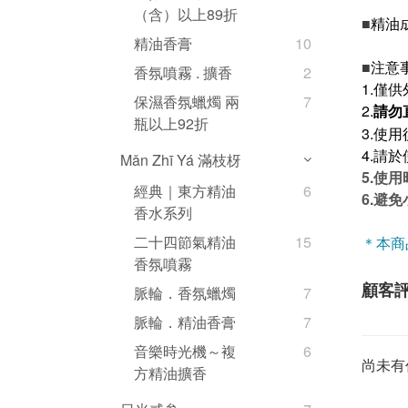
（含）以上89折
■
精油
精油香膏
10
■
注意
香氛噴霧 . 擴香
2
1.僅
保濕香氛蠟燭 兩
7
2
.
請勿
瓶以上92折
3.使
4.請
Mǎn Zhī Yá 滿枝枒
5.使
經典｜東方精油
6
6.避
香水系列
二十四節氣精油
15
＊本商
香氛噴霧
顧客
脈輪．香氛蠟燭
7
脈輪．精油香膏
7
音樂時光機～複
6
尚未有
方精油擴香