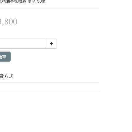
精油香氛噴霧 夏至 50ml
,800
物車
貨方式