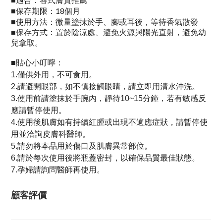
■
保存期限：18個月
■
使用方法：
■
微量塗抹於手、腳或耳後，等待香氣散發
■
保存方式：置於陰涼處、避免火源與陽光直射，避免幼
兒拿取。
貼心小叮嚀：
■
1.僅供外用，不可食用。
2.請避開眼部，如不慎接觸眼睛，請立即用清水沖洗。
3.使用前請塗抹於手腕內，靜待10~15分鐘，若有敏感反
應請暫停使用。
4.使用後肌膚如有持續紅腫或出現不適應症狀，請暫停使
用並洽詢皮膚科醫師。
5.請勿將本品用於傷口及肌膚異常部位。
6.請於每次使用後將瓶蓋密封，以確保品質最佳狀態。
7.孕婦請詢問醫師再使用。
顧客評價