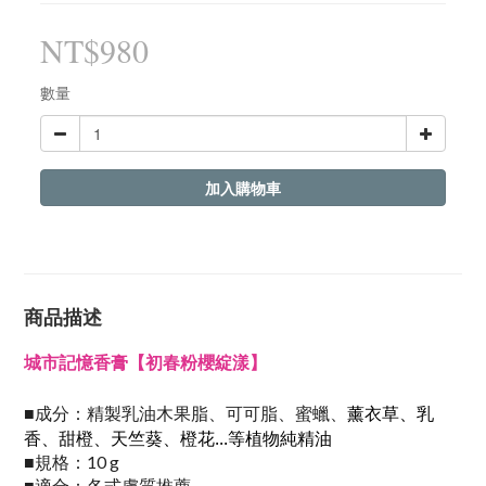
NT$980
數量
加入購物車
商品描述
城市記憶香膏【初春粉櫻綻漾】
薰衣草、乳
成分：
■
精製乳油木果脂、可可脂、蜜蠟、
香、甜橙、天竺葵、橙花
...等植物純精油
規格：10 g
■
適合：各式膚質推薦