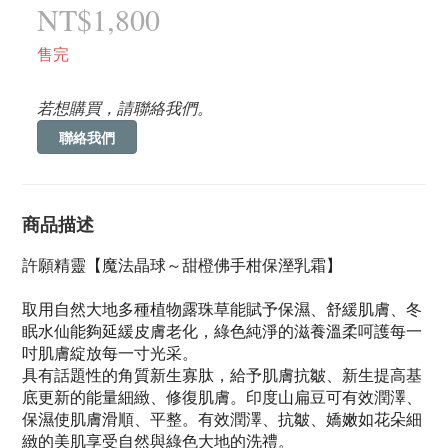
NT$1,800
售完
若想購買，請聯絡我們。
聯絡我們
商品描述
許願精靈【魔法晶球～甜橙佛手柑保溼乳霜】
取用自然大地多種植物露珠草能賦予保濕、舒緩肌膚、冬
眠水仙能夠延緩皮膚老化，綠色純淨的滋養溫柔呵護每一
吋肌膚綻放每一寸光采。
具有話題性的角質新生寡肽，給予肌膚抗皺、新生提高基
底更新的能量細緻、修復肌膚。印度山扁豆可有效潤澤、
保濕使肌膚滑順、平整。有效潤澤、抗皺、嬌嫩如花朵細
緻的美肌享受自然與綠色大地的洗禮。