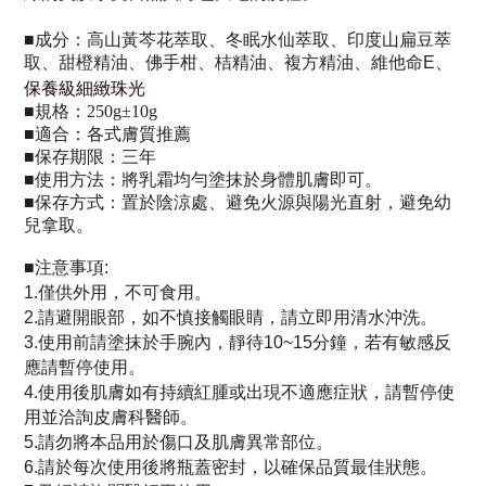
■
成分：
高山黃芩花萃取、冬眠水仙萃取、印度山扁豆萃
取、
甜橙精油、佛手柑、桔精油、
複方精油、維他命E
、
保養級細緻珠光
■
規格：250g±10g
■
適合：各式膚質推薦
■
保存期限：三年
■
使用方法：
將乳霜均勻塗抹於身體肌膚即可
。
■
保存方式：置於陰涼處、避免火源與陽光直射，避免幼
兒拿取。
■注意事項
:
1.僅供外用，不可食用。
2.請避開眼部，如不慎接觸眼睛，請立即用清水沖洗。
3.使用前請塗抹於手腕內，靜待10~15分鐘，若有敏感反
應請暫停使用。
4.使用後肌膚如有持續紅腫或出現不適應症狀，請暫停使
用並洽詢皮膚科醫師。
5.請勿將本品用於傷口及肌膚異常部位。
6.請於每次使用後將瓶蓋密封，以確保品質最佳狀態。