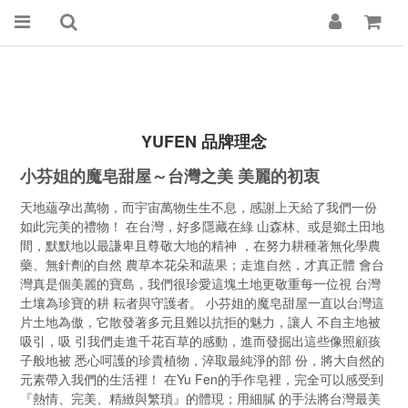
YUFEN 品牌理念
⼩芬姐的魔皂甜屋～台灣之美 美麗的初衷
天地蘊孕出萬物，⽽宇宙萬物⽣⽣不息，感謝上天給了我們⼀份
如此完美的禮物！ 在台灣，好多隱藏在綠 ⼭森林、或是鄉⼟⽥地
間，默默地以最謙卑且尊敬⼤地的精神 ，在努⼒耕種著無化學農
藥、無針劑的⾃然 農草本花朵和蔬果；⾛進⾃然，才真正體 會台
灣真是個美麗的寶島，我們很珍愛這塊⼟地更敬重每⼀位視 台灣
⼟壤為珍寶的耕 耘者與守護者。 ⼩芬姐的魔皂甜屋⼀直以台灣這
片⼟地為傲，它散發著多元且難以抗拒的魅⼒，讓⼈ 不⾃主地被
吸引，吸 引我們⾛進千花百草的感動，進⽽發掘出這些像照顧孩
⼦般地被 悉⼼呵護的珍貴植物，淬取最純淨的部 份，將⼤⾃然的
元素帶入我們的⽣活裡！ 在Yu Fen的⼿作皂裡，完全可以感受到
『熱情、完美、精緻與繁瑣』的體現；⽤細膩 的⼿法將台灣最美