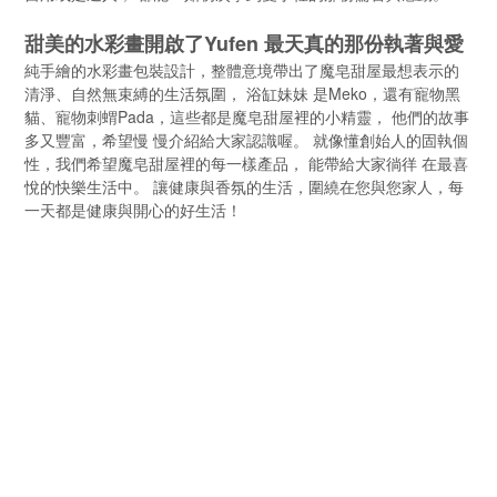
甜美的⽔彩畫開啟了Yufen 最天真的那份執著與愛
純⼿繪的⽔彩畫包裝設計，整體意境帶出了魔皂甜屋最想表⽰的
清淨、⾃然無束縛的⽣活氛圍， 浴缸妹妹 是Meko，還有寵物⿊
貓、寵物刺蝟Pada，這些都是魔皂甜屋裡的⼩精靈， 他們的故事
多⼜豐富，希望慢 慢介紹給⼤家認識喔。 就像懂創始⼈的固執個
性，我們希望魔皂甜屋裡的每⼀樣產品， 能帶給⼤家徜徉 在最喜
悅的快樂⽣活中。 讓健康與香氛的⽣活，圍繞在您與您家⼈，每
⼀天都是健康與開⼼的好⽣活！