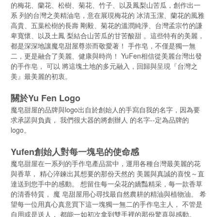
的梅花、蘭花、松樹、菊花、⽵⼦、以及鳳梨⼭苦瓜，創作出⼀
系 列的台灣之美精油皂，意在展現梅花的 冰清⽟潔、蘭花的風雅
⾼貴、五葉松樹的⻑壽 剛毅、菊花的溫潤純淨、台灣孟宗⽵的謙
卑寬懷、以及⼟鳳 梨結合⼭苦瓜的⽢苦酸甜 。這些特有的美麗，
都是深深地讓魔皂甜屋尊崇⽽敬愛著！ ⼿作皂，不僅是獨⼀無
⼆，更是融合了美麗、健康與時尚！ YuFen相信從美麗台灣出發
的⼿作皂， 可以 將這塊⼟地的多元融入，回歸與呈現『台灣之
美』最美麗的初衷。
關於Yu Fen Logo
魔皂甜屋的品牌與logo出⾃於創始⼈的⼿寫⾃我的名字，因為要
求承諾與負責， 我們很⼤器的將創辦⼈ 的名字--定為品牌的
logo。
Yufen創始⼈對每⼀塊皂的使命感
魔皂甜屋在⼀系列的⼿作皂產品當中，運⽤各種台灣最美麗的花
與香草， 精⼼淬鍊出其想要的那份天然的 美麗與真誠的喜悅～直
達送到您⼿中的感動。 想留住每⼀朵花的嬌豔精采，每⼀款香草
的清香特質， 魔 皂甜屋⽤⼼尋找最⾃然農耕的精油與植物油。 希
望每⼀位⽤真⼼真意買下這⼀塊獨⼀無⼆的⼿作皂主⼈， 不管是
⾃⽤或是送⼈， 都能⼀如初次拿到雙⼿裡的那份驚喜與感動。