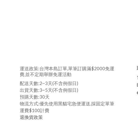
運送政策:台灣本島訂單,單筆訂購滿$2000免運
費,並不定期舉辦免運活動
配送天數:2~3天(不含例假日)
出貨天數:3~5天(不含例假日)
預購天數:30天
物流方式:優先使用黑貓宅急便運送,採固定單筆
運費$100計費
退換貨政策