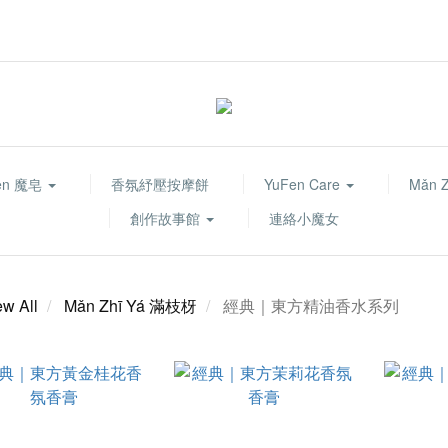
fen 魔皂
香氛紓壓按摩餅
YuFen Care
Mǎn 
創作故事館
連絡小魔女
ew All
Mǎn Zhī Yá 滿枝枒
經典｜東方精油香水系列