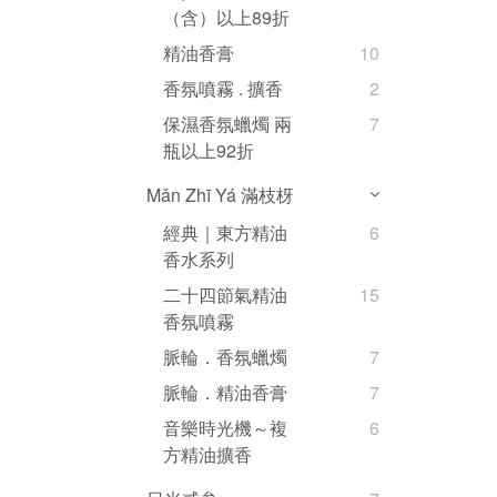
（含）以上89折
精油香膏
10
香氛噴霧 . 擴香
2
保濕香氛蠟燭 兩
7
瓶以上92折
Mǎn Zhī Yá 滿枝枒
經典｜東方精油
6
香水系列
二十四節氣精油
15
香氛噴霧
脈輪．香氛蠟燭
7
脈輪．精油香膏
7
音樂時光機～複
6
方精油擴香