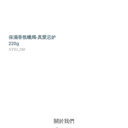
保濕香氛蠟燭-真愛忌妒
220g
NT$1,280
關於我們