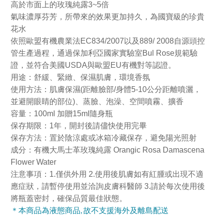
高於市面上的玫瑰純露
3~5
倍
氣味濃厚芬芳，所帶來的效果更加持久，為國寶級的珍貴
花水
依照歐盟有機農業法
EC834/2007
以及
889/ 2008
自源頭控
管生產過程，通過保加利亞國家實驗室
Bul Rose
規範驗
證，並符合美國
USDA
與歐盟
EU
有機對等認證。
用途：舒緩、緊緻、保濕肌膚，環境香氛
使用方法：肌膚保濕
(
距離臉部
/
身體
5-10
公分距離噴灑，
並避開眼睛的部位
)
、蒸臉、泡澡、空間噴霧、擴香
容量：
100ml 加贈15ml隨身瓶
保存期限：
1
年，開封後請儘快使用完畢
保存方法：置於陰涼處或冰箱冷藏保存，避免陽光照射
成分：有機大馬士革玫瑰純露
Orangic Rosa Damascena
Flower Water
注意事項：
1.
僅供外用
2.
使用後肌膚如有紅腫或出現不適
應症狀，請暫停使用並洽詢皮膚科醫師
3.
請於每次使用後
將瓶蓋密封，確保品質最佳狀態。
＊本商品為液態商品, 故不支援海外及離島配送