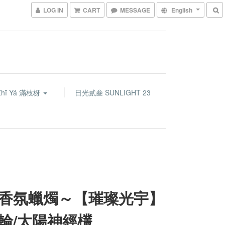
LOG IN
CART
MESSAGE
English
Zhī Yá 滿枝枒
日光貳叁 SUNLIGHT 23
香氛蠟燭～【璀璨光宇】
輪/太陽神經欉