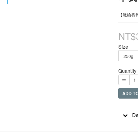
【脈輪香氛
NT$
Size
Quantity
ADD T
De