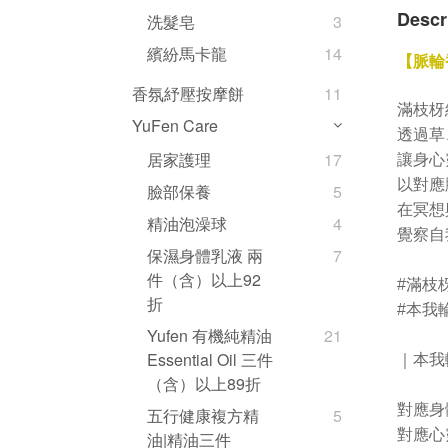
Descr
洗髮皂
3
繽紛馬卡龍
14
【脈輪
香氛紓壓按摩餅
11
滿枝枒
YuFen Care
透過草
居家護理
17
讓身心
以對應
臉部保養
5
在冥想
精油泡澡球
4
覺察自
保濕身體乳液 兩
7
件（含）以上92
#
滿枝
折
#
本我
Yufen 有機純精油
21
Essential Oil 三件
｜本我
（含）以上89折
對應身
五行健康複方精
5
對應心
油|精油三件