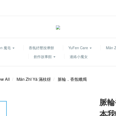
fen 魔皂
香氛紓壓按摩餅
YuFen Care
Mǎn 
創作故事館
連絡小魔女
ew All
Mǎn Zhī Yá 滿枝枒
脈輪．香氛蠟燭
脈輪
本我