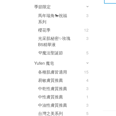
季節限定
馬年瑞角🐎祝福
3
系列
櫻花季
12
光采肌秘密✨玫瑰
3
B5精華液
💜魔法聖誕節
5
Yufen 魔皂
各種肌膚皆適用
15
易敏膚質推薦
4
中乾性膚質推薦
3
中性膚質推薦
1
中油性膚質推薦
3
台灣之美系列
5