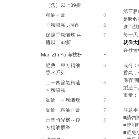
（含）以上89折
第三脈
精油香膏
10
是吸收
香氛噴霧 . 擴香
2
進而鼓
保濕香氛蠟燭 兩
7
每一天
瓶以上92折
就像太
在社會
Mǎn Zhī Yá 滿枝枒
成分：
經典｜東方精油
6
香氣，
香水系列
保存期
二十四節氣精油
15
製造日
香氛噴霧
重量：1
脈輪．香氛蠟燭
7
注意事
脈輪．精油香膏
7
■請勿
音樂時光機～複
6
■
使用
方精油擴香
■
避免