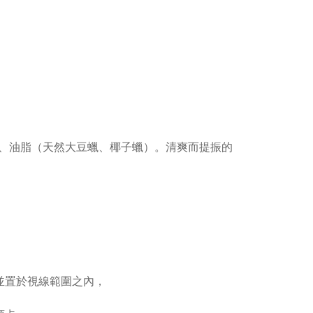
、油脂（天然大豆蠟、椰子蠟）。清爽而提振的
並置於視線範圍之內，