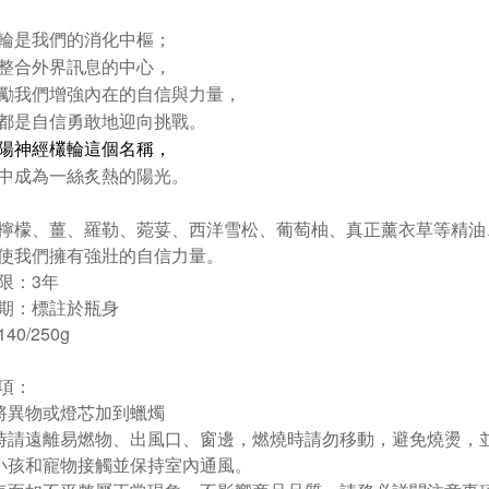
輪是我們的消化中樞；
整合外界訊息的中心，
勵我們增強內在的自信與力量，
都是自信勇敢地迎向挑戰。
陽神經欉輪這個名稱，
中成為一絲炙熱的陽光。
檸檬、薑、羅勒、菀荽、西洋雪松、葡萄柚、真正薰衣草等精油
使我們擁有強壯的自信力量。
限：3年
期：標註於瓶身
40/250g
項：
將異物或燈芯加到蠟燭
時請遠離易燃物、出風口、窗邊，燃燒時請勿移動，避免燒燙，
小孩和寵物接觸並保持室內通風。