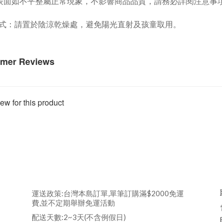
表面如不平整屬正常現象，不影響商品品質，請務必詳閱注意事
式：請置於陰涼乾燥處，避免陽光直射及孩童取用。
mer Reviews
ew for this product
運送政策:台灣本島訂單,單筆訂購滿$2000免運
費,並不定期舉辦免運活動
配送天數:2~3天(不含例假日)