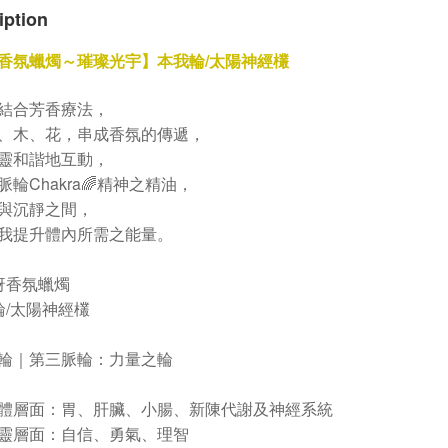
iption
香氛蠟燭～璀璨光宇】本我輪/太陽神經欉
結合芳香療法，
、木、花，串成香氛的傳遞，
靈和諧地互動，
Chakra
脈輪
🌈
精神之精油，
與沉靜之間，
我提升體內所需之能量。
枒香氛蠟燭
/
輪
太陽神經欉
輪｜第三脈輪：力量之輪
體層面：胃、肝臟、小腸、新陳代謝及神經系統
靈層面：自信、勇氣、理智