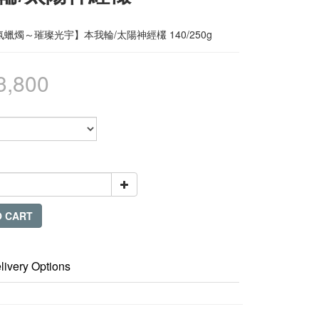
蠟燭～璀璨光宇】本我輪/太陽神經欉 140/250g
3,800
O CART
livery Options