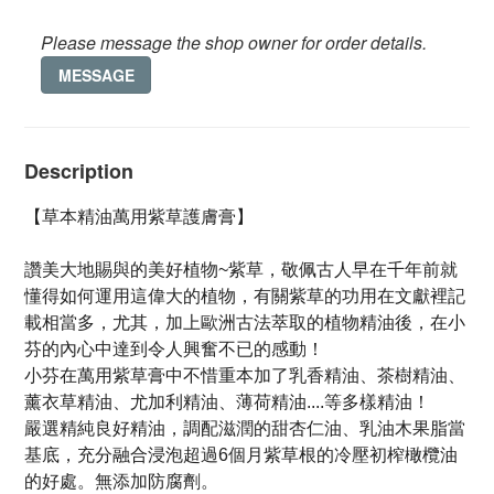
Please message the shop owner for order details.
MESSAGE
Description
【
草本精油萬用紫草護膚膏
】
讚美大地賜與的美好植物~紫草，敬佩古人早在千年前就
懂得如何運用這偉大的植物，有關紫草的功用在文獻裡記
載相當多，尤其，加上歐洲古法萃取的植物精油後，在小
芬的內心中達到令人興奮不已的感動！
小芬在萬用紫草膏中不惜重本加了乳香精油、茶樹精油、
薰衣草精油、尤加利精油、薄荷精油....等多樣精油！
嚴選精純良好精油，調配滋潤的甜杏仁油、乳油木果脂當
基底，充分融合浸泡超過6個月紫草根的冷壓初榨橄欖油
的好處。無添加防腐劑。