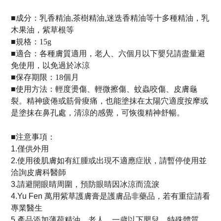
■
成分：
乳香精油,茶樹精油,迷迭香精油等十多種精油，乳
木果油，紫草根等
■
規格：15g
■
適合：
各種膚質適用，老人、六個月以下嬰兒請盡量避
免使用，以免過於冰涼
■
保存期限：18個月
■
使用方法：
輕度燙傷、輕微擦傷、蚊蟲咬傷、皮膚龜
裂。
精神疲倦或筋骨痠痛，也能塗抹在太陽穴適度按摩或
是塗抹在鼻孔處，清涼的感覺，可恢復精神舒暢。
■注意事項
：
1.僅供外用
2.使用後肌膚如有紅腫或出現不適應症狀，請暫停使用並
洽詢皮膚科醫師
3.
請避開眼睛周圍
，
預防眼睛因冰涼而流淚
4.Yu Fen 萬用紫草護膚膏是護膚品非藥品，若有重症請看
專業醫生
5.產品添加薄荷精油，老人、一歲以下嬰兒、特殊體質