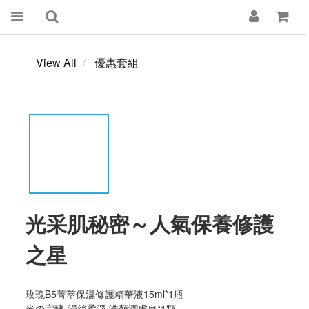
View All
優惠套組
光采肌秘密～人氣保養修護
之星
玫瑰B5菁萃保濕修護精華液15ml*1瓶
米の完釀-涓絲柔淨 洗顏潤膚皂*1顆