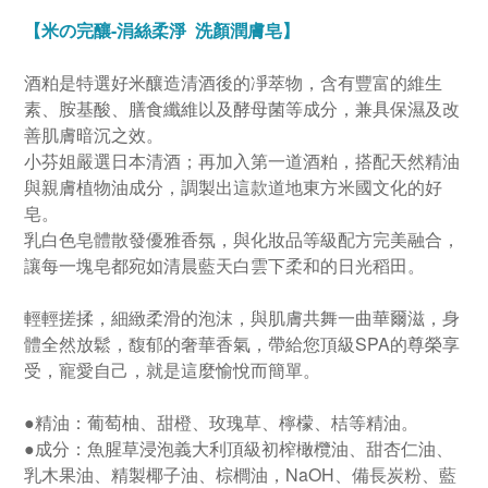
【米の完釀-涓絲柔淨 洗顏潤膚皂】
酒粕是特選好米釀造清酒後的凈萃物，含有豐富的維生
素、胺基酸、膳食纖維以及酵母菌等成分，兼具保濕及改
善肌膚暗沉之效。
小芬姐嚴選日本清酒；再加入第一道酒粕，搭配天然精油
與親膚植物油成分，調製出這款道地東方米國文化的好
皂。
乳白色皂體散發優雅香氛，與化妝品等級配方完美融合，
讓每一塊皂都宛如清晨藍天白雲下柔和的日光稻田。
輕輕搓揉，細緻柔滑的泡沫，與肌膚共舞一曲華爾滋，身
體全然放鬆，馥郁的奢華香氣，帶給您頂級SPA的尊榮享
受，寵愛自己，就是這麼愉悅而簡單。
●精油：葡萄柚、甜橙、玫瑰草、檸檬、桔等精油。
●成分：魚腥草浸泡義大利頂級初榨橄欖油、甜杏仁油、
乳木果油、精製椰子油、棕櫚油，NaOH、備長炭粉、藍