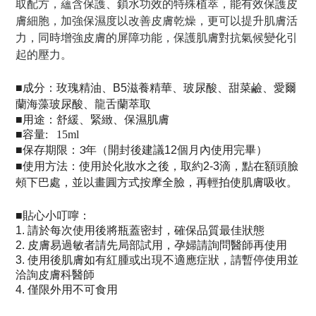
取配方，蘊含保護、鎖水功效的特殊植萃，
能有效保護皮
膚細胞，加強保濕度以改善皮膚乾燥，更可以提升肌膚活
力，
同時增強皮膚的屏障功能，保護肌膚對抗氣候變化引
起的壓力。
成分：
■
玫瑰精油、B5滋養精華、玻尿酸、甜菜鹼、愛爾
蘭海藻玻尿酸、龍舌蘭萃取
用途：
■
舒緩、緊緻、保濕肌膚
■容量: 15ml
保存期限：3年（
）
■
開封後建議12個月內使用完畢
使用方法：
■
使用於化妝水之後，取約2-3滴，點在額頭臉
頰下巴處，並以畫圓方式按摩全臉，再輕拍使肌膚吸收。
貼心小叮嚀：
■
1.
請於每次使用後將瓶蓋密封，確保品質最佳狀態
2.
皮膚易過敏者請先局部試用，
孕婦請詢問醫師再使用
3.
使用後肌膚如有紅腫或出現不適應症狀，請暫停使用並
洽詢皮膚科醫師
4. 僅限外用不可食用