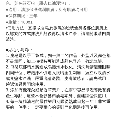
色、黃色礦石粉（甜杏仁油浸泡）。
●適用：清潔保溼滋潤肌膚，所有肌膚均可用
●保存期限：三年
●重量：180g±
使用方法：直接取香皂於微濕的臉或全身各部位肌膚上
•
以螺旋的方式抹洗片刻後再以清水沖淨，請避開眼睛四周
清洗。
貼心小叮嚀：
■
魔皂是以手工製成，獨一無二的作品，外型以及顏色都
1.
不盡相同，加上拍攝時可能造成顏色誤差，敬請諒解。
皂盤底部積水將造成皂體泡水軟化。清洗時請避開眼睛
2.
四周部位，若泡沫不慎進入眼睛產生刺痛，須立即以清水
或食鹽水沖洗，嚴重者請送醫。皮膚敏感者，請先試用，
確認無異再開始使用。
添加有機花朵或是香草葉片，在雨季容易潮溼導致花瓣
3.
產生霉點，這並不會影響精油皂本身，但建議儘快使用。
每一塊精油皂的最佳鮮用期限從熟成日起一年！非常重
4.
要的一件事：一定要耐心的等到皂化期過後再使用。