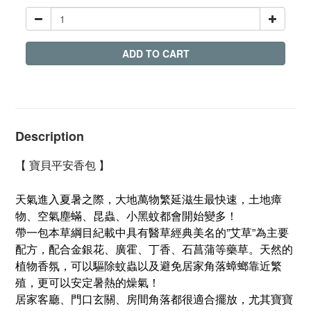
ADD TO CART
Description
【 寶貝平安香包 】
天氣進入夏暑之際，大地萬物繁延滋生最快速，土地瘴
物、空氣塵蟎、昆蟲、小黑蚊都會開始變多！
帶一包本草綱目紀載中具有醫草經典美名的”艾草”為主要
配方，配合金銀花、廣霍、丁香、石菖蒲等藥草。天然的
植物香氛，可以驅除蚊蟲以及避免居家角落蟑螂靠近繁
殖，更可以安定暑熱的燥氣！
居家客廳、門口玄關、房間角落都很適合擺放，尤其寶寶