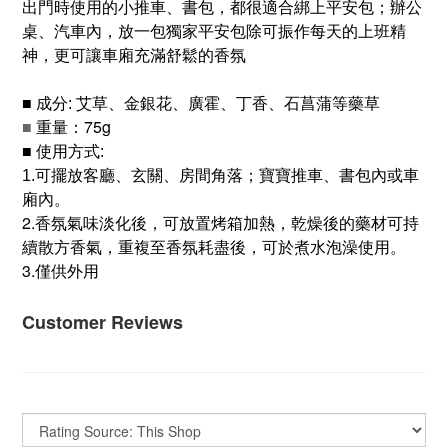
出門時使用的小推車、書包，都很適合綁上平安包；辦公
桌、汽車內，放一包獨家平安包除可振作每天的上班精
神，更可讓車廂充滿舒鬆的香氛
■
成分
艾草、金銀花、廣霍、丁香、石菖蒲等藥草
:
■
重量：75g
■
使用方式
:
擺放客廳、玄關、房間角落；寶寶推車、書包內或車
1.可
廂內。
2.香氛氣味淡化後，可放置烤箱加熱，乾燥後的藥材可持
續散方香氣，重複至香氛耗盡後，可於煮水泡澡使用。
3.僅供外用
Customer Reviews