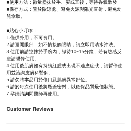
使用方法：
■
微量塗抹於手、腳或耳後，等待香氣散發
■
保存方式：置於陰涼處、避免火源與陽光直射，避免幼
兒拿取。
貼心小叮嚀：
■
1.僅供外用，不可食用。
2.請避開眼部，如不慎接觸眼睛，請立即用清水沖洗。
3.使用前請塗抹於手腕內，靜待10~15分鐘，若有敏感反
應請暫停使用。
4.使用後肌膚如有持續紅腫或出現不適應症狀，請暫停使
用並洽詢皮膚科醫師。
5.請勿將本品用於傷口及肌膚異常部位。
6.請於每次使用後將瓶蓋密封，以確保品質最佳狀態。
7.孕婦請詢問醫師再使用。
Customer Reviews