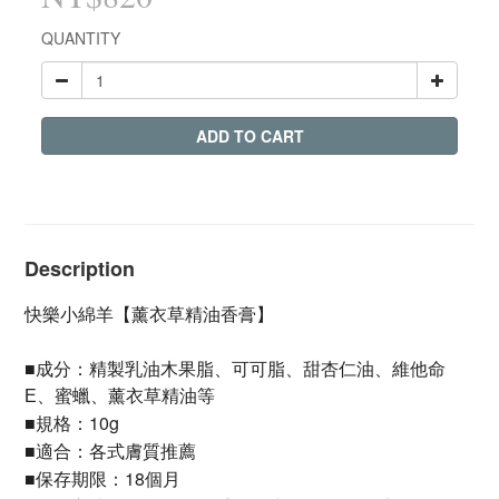
QUANTITY
ADD TO CART
Description
快樂小綿羊【薰衣草精油香膏】
成分：
■
精製乳油木果脂、可可脂、
甜杏仁油
、
維他命
E
、
蜜蠟、薰衣草精油等
規格：10g
■
適合：各式膚質推薦
■
保存期限：18個月
■