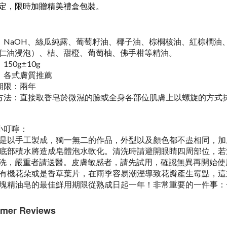
定，
限時加贈精美禮盒包裝。
：NaOH、絲瓜純露、葡萄籽油、椰子油、棕櫚核油、紅棕櫚油
、桔、甜橙、葡萄柚、佛手柑等精油。
仁油浸泡）
150g±10g
：各式
膚質推薦
期限：兩年
方法：直接取香皂於微濕的臉或全身各部位肌膚上以螺旋的方式
小叮嚀：
是以手工製成，獨一無二的作品，外型以及顏色都不盡相同，加
底部積水將造成皂體泡水軟化。清洗時請避開眼睛四周部位，若
洗，嚴重者請送醫。皮膚敏感者，請先試用，確認無異再開始使
有機花朵或是香草葉片，在雨季容易潮溼導致花瓣產生霉點，這
塊精油皂的最佳鮮用期限從熟成日起一年！非常重要的一件事：
mer Reviews