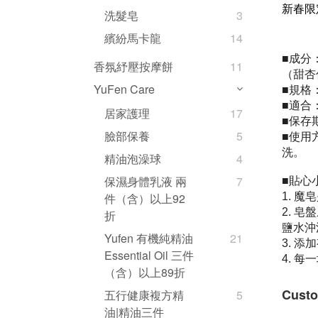
新春限
洗髮皂
3
繽紛馬卡龍
14
成分
■
香氛紓壓按摩餅
11
（甜杏
YuFen Care
規格：
■
適合
■
居家護理
17
保存
■
臉部保養
5
使用
■
洗。
精油泡澡球
4
貼心
保濕身體乳液 兩
7
■
魔皂
1.
件（含）以上92
皂盤
2.
折
鹽水沖
Yufen 有機純精油
21
添加
3.
Essential Oil 三件
每一
4.
（含）以上89折
Custo
五行健康複方精
5
油|精油三件