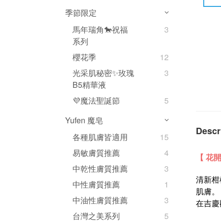
季節限定
馬年瑞角🐎祝福
3
系列
櫻花季
12
光采肌秘密✨玫瑰
3
B5精華液
💜魔法聖誕節
5
Yufen 魔皂
Descr
各種肌膚皆適用
15
易敏膚質推薦
4
【 花
中乾性膚質推薦
3
清新柑
中性膚質推薦
1
肌膚。
中油性膚質推薦
3
在吉慶
台灣之美系列
5