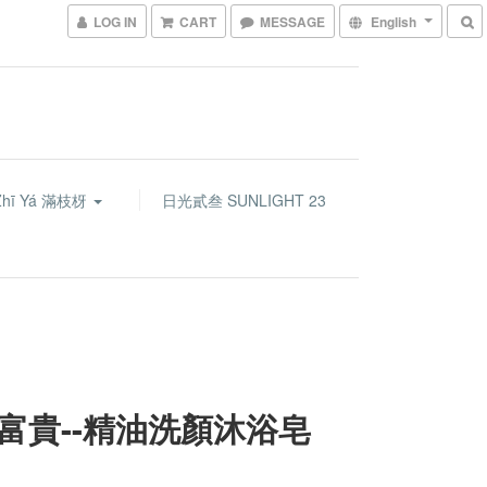
LOG IN
CART
MESSAGE
English
Zhī Yá 滿枝枒
日光貳叁 SUNLIGHT 23
富貴--精油洗顏沐浴皂