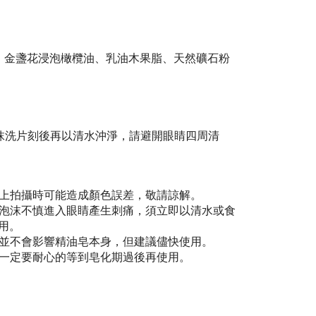
、金盞花浸泡橄欖油、乳油木果脂
、天然礦石粉
抹洗片刻後再以清水沖淨，請避開眼睛四周清
上拍攝時可能造成顏色誤差，敬請諒解。
泡沫不慎進入眼睛產生刺痛，須立即以清水或食
用。
並不會影響精油皂本身，但建議儘快使用。
一定要耐心的等到皂化期過後再使用。