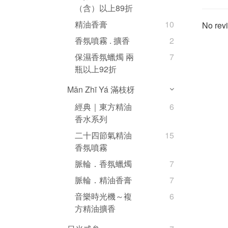
（含）以上89折
精油香膏
10
No revi
香氛噴霧 . 擴香
2
保濕香氛蠟燭 兩
7
瓶以上92折
Mǎn Zhī Yá 滿枝枒
經典｜東方精油
6
香水系列
二十四節氣精油
15
香氛噴霧
脈輪．香氛蠟燭
7
脈輪．精油香膏
7
音樂時光機～複
6
方精油擴香