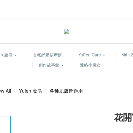
fen 魔皂
香氛紓壓按摩餅
YuFen Care
Mǎn 
創作故事館
連絡小魔女
ew All
Yufen 魔皂
各種肌膚皆適用
花開