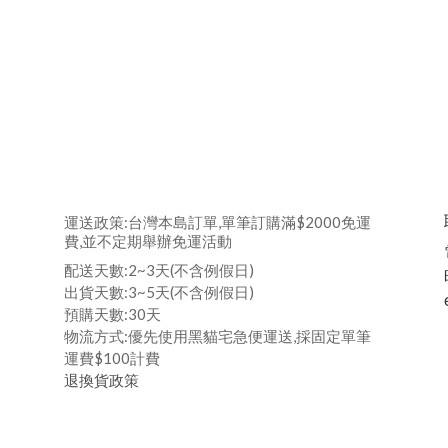
運送政策:台灣本島訂單,單筆訂購滿$2000免運
費,並不定期舉辦免運活動
配送天數:2~3天(不含例假日)
出貨天數:3~5天(不含例假日)
預購天數:30天
物流方式:優先使用黑貓宅急便運送,採固定單筆
運費$100計費
退換貨政策