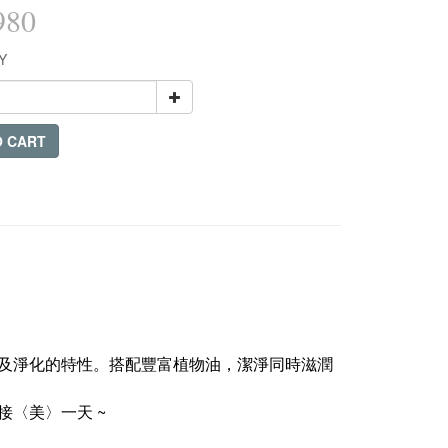
980
Y
O CART
及淨化的特性。
搭配豐富植物油，潔淨同時滋潤
〈美〉一天 ~