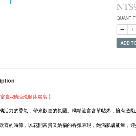
NT$
QUANTIT
ADD T
iption
開富貴--精油洗顏沐浴皂 】
橘活力的香氣，帶來歡喜的氛圍。橘精油富含單帖烯，擁有激勵
歡喜的時節，以花開富貴又納福的香氛表現，飽滿肌膚能量，迎接