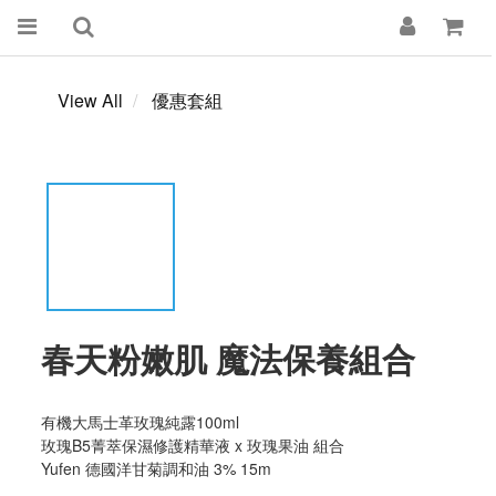
View All
優惠套組
春天粉嫩肌 魔法保養組合
有機大馬士革玫瑰純露100ml 
玫瑰B5菁萃保濕修護精華液 x 玫瑰果油 組合
Yufen 德國洋甘菊調和油 3% 15m