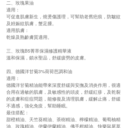
二、玫瑰果油
適用：
可促進肌膚新生，燒燙傷護理，可幫助老舊疤痕，防皺紋
及姙娠紋肌膚，蟹足腫。
適用肌膚：
乾燥及熟齡膚質適用。
三、玫瑰B5菁萃保濕修護精華液
溫和保濕，鎖水聖品，舒緩疲勞的皮膚。
四、德國洋甘菊
3%荷荷芭調和油
適用：
德國洋甘菊精油能帶來深度舒緩與安撫及消炎作用，很適
合用在過敏的肌膚，及敏感性的頭皮，舒緩紅疹，及乾裂
的皮膚和痘痘問題，能修復及清理肌膚，緩解止痛，舒緩
不適感，強化免疫，幫助睡眠。
最佳搭配：
甜橙精油、天竺葵精油、茶樹精油、檸檬精油、葡萄柚精
油、玫瑰精油、伊蘭伊蘭精油、佛手柑精油、快樂鼠尾草