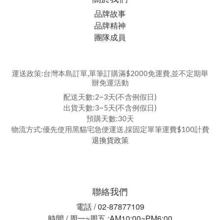
品牌故事
品牌精神
團隊成員
運送政策:台灣本島訂單,單筆訂購滿$2000免運費,並不定期舉
辦免運活動
配送天數:2~3天(不含例假日)
出貨天數:3~5天(不含例假日)
預購天數:30天
物流方式:優先使用黑貓宅急便運送,採固定單筆運費$100計費
退換貨政策
聯絡我們
電話 / 02-87877109
時間 / 周一~周五 :AM10:00~PM6:00