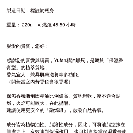
製造日期：標註於瓶身
重量： 220g，可燃燒 45-50 小時
親愛的貴賓，您好：
感謝您的喜愛與購買，Yufen精油蠟燭，是屬於「保濕香
膏型」的植萃質地，
香氣宜人，兼具肌膚滋養等多功能。
（開蓋當室內芳香也會很香喔）
保濕香氛蠟燭因精油比例偏高、質地稍軟，較不適合點
燃，火焰可能較大，在此提醒。
建議使用更安全的「融燭燈」，散發自然香氣。
成分皆為植物油性、脂溶性成分，因此，可
將油脂塗抹在
肌膚之上，有效達到保濕作用。 也可以直接當保濕香膏使