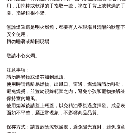
用，用挖棒或乾淨的手指取一些，塗在手背上或乾燥的手
腳、指緣也很不錯。
無論燈罩還是明火燃燒，都要有人在現場且清醒的狀態下
安全使用，
切勿睡著或離開現場
敬請小心火燭。
注意事項：
請勿將異物或燈芯加到蠟燭。
使用時請遠離易燃物、出風口、窗邊，燃燒時請勿移動，
避免燒燙，並置於視線範圍之內，避免小孩和寵物接觸並
保持室內通風。
使用熄滅後請蓋上瓶蓋，以免精油香氛過度揮發。成品表
面如不平整，屬正常現象，不影響商品品質。
保存方式：請置於陰涼乾燥處，避免陽光直射，避免孩童