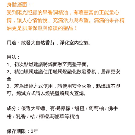
身體層面：
受到陽光照顧的果香調精油，有著豐富的正能量心
情，讓人心情愉悅、充滿活力與希望。滿滿的果香精
油更是肌膚保濕與修復的聖品！
用途：散發大自然香芬，淨化室內空氣。
用法：
1、初次點燃建議將燭面融至完整平面。
2、精油蠟燭建議使用融燭燈融化散發香氛，居家更安
全。
3、若為燃燒方式使用，請使用安全火源，點燃燭芯即
可。熄滅方式請以燒瓷盤將燭火蓋熄。
有機檸檬
甜橙
葡萄柚
佛手
成分：優選大豆蠟、
/
/
/
柑
乳香
桔
檸檬馬鞭草
等精油
/
/
/
保存期限：3年