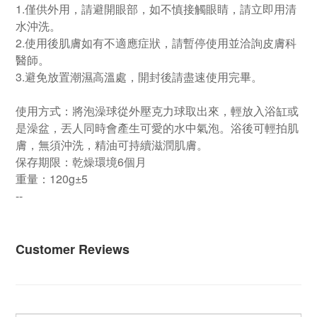
1.僅供外用，請避開眼部，如不慎接觸眼睛，請立即用清
水沖洗。
2.使用後肌膚如有不適應症狀，請暫停使用並洽詢皮膚科
醫師。
3.避免放置潮濕高溫處，開封後請盡速使用完畢。
使用方式：將泡澡球從外壓克力球取出來，輕放入浴缸或
是澡盆，丟人同時會產生可愛的水中氣泡。浴後可輕拍肌
膚，無須沖洗，精油可持續滋潤肌膚。
保存期限：乾燥環境6個月
重量：120g±5
--
Customer Reviews