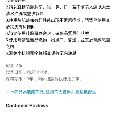
1.
僅供外用
2.
請勿直接噴灑臉部、眼、鼻、口，若不慎噴入請以大量
清水沖洗或盡快就醫
3.
使用後肌膚如有紅腫或出現不適應症狀，請暫停使用並
洽詢皮膚科醫師
4.
請於使用後將瓶蓋密封，確保品質最佳狀態
5.
使用時請遠離易燃物、出風口、窗邊，並置於視線範圍
之內
6.
避免小孩和寵物接觸並保持室內通風
: 80ml
容量
製造日期：標示於瓶身。
保存期限：
3
年，開封後請儘快使用完畢。
＊本商品為液態商品, 建議不支援海外及離島配送
Customer Reviews