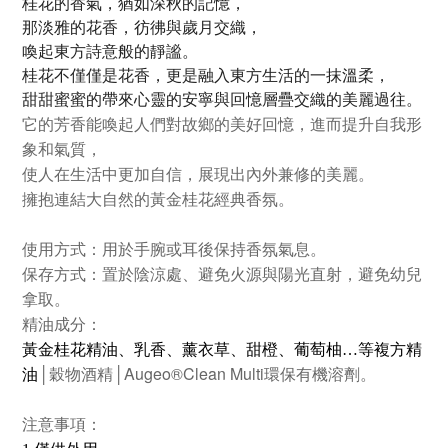
桂花的香氣，猶如深秋的記憶，
那淡雅的花香，彷彿與歲月交織，
喚起東方詩意般的靜謐。
桂花不僅僅是花香，更是融入東方生活的一抹溫柔，
甜甜蜜蜜的帶來心靈的安寧與回憶層疊交織的美麗過往。
它的芳香能喚起人們對故鄉的美好回憶，進而提升自我形
象和氣質，
使人在生活中更加自信，展現出內外兼修的美麗。
擁抱連結大自然的黃金桂花經典香氛。
使用方式：用於手腕或耳後保持香氛氣息。
保存方式：置於陰涼處、避免火源與陽光直射，避免幼兒
拿取。
精油成分：
黃金桂花精油、乳香、薰衣草、甜橙、葡萄柚…等複方精
Augeo®Clean Multi
油
│穀物酒精│
環保有機溶劑。
注意事項：