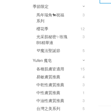
季節限定
馬年瑞角🐎祝福
3
系列
櫻花季
12
光采肌秘密✨玫瑰
3
B5精華液
💜魔法聖誕節
5
Yufen 魔皂
各種肌膚皆適用
15
易敏膚質推薦
4
中乾性膚質推薦
3
中性膚質推薦
1
中油性膚質推薦
3
台灣之美系列
5