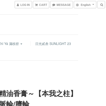
LOG IN
CART
MESSAGE
English
Zhī Yá 滿枝枒
日光貳叁 SUNLIGHT 23
精油香膏～【本我之柱】
脈輪/臍輪