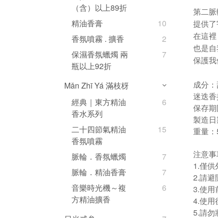
（含）以上89折
第二脈
精油香膏
10
提供了
在這裡
香氛噴霧 . 擴香
2
也是自
保濕香氛蠟燭 兩
7
保護我
瓶以上92折
Mǎn Zhī Yá 滿枝枒
成分：
迷迭香
經典｜東方精油
6
保存期
香水系列
製造日
二十四節氣精油
15
重量：5
香氛噴霧
注意事
脈輪．香氛蠟燭
7
1.僅
脈輪．精油香膏
7
2.請
音樂時光機～複
6
3.使
方精油擴香
4.使
5.請