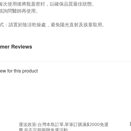
於每次使用後將瓶蓋密封，以確保品質最佳狀態。
婦請詢問醫師再使用。
式：請置於陰涼乾燥處，避免陽光直射及孩童取用。
mer Reviews
ew for this product
運送政策:台灣本島訂單,單筆訂購滿$2000免運
費,並不定期舉辦免運活動