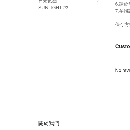
日光貳叁
7
6.請
SUNLIGHT 23
7.孕
保存方
Custo
No revi
關於我們