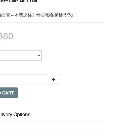
香膏～本我之柱】骨盆脈輪/臍輪 5/7g
860
O CART
livery Options