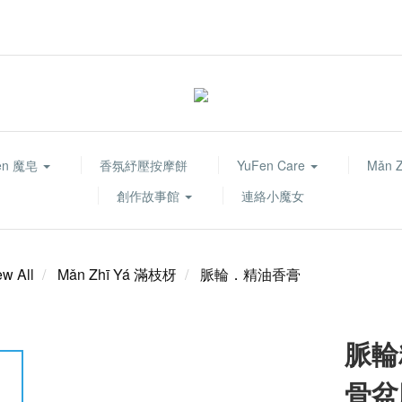
fen 魔皂
香氛紓壓按摩餅
YuFen Care
Mǎn 
創作故事館
連絡小魔女
ew All
Mǎn Zhī Yá 滿枝枒
脈輪．精油香膏
脈輪
骨盆