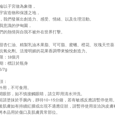
輪以子宮做為象徵，
宇宙造物和保護之地，
，
我們發展出創造力、感受、情緒、以及生理活動。
我意識的伊甸園，
們的熱情與自我不被外在世界打擊。
甜杏仁油、精製乳油木果脂、可可脂、蜜蠟、橙花、玫瑰天竺葵
抗氧化劑。
活潑明媚的花果香調帶來愉悅創造力。
限：
個月
18
期：標註於瓶身
/7g
項：
供外用，不可食用。
避開眼部，如不慎接觸眼睛，請立即用清水沖洗。
用前請塗抹於手腕內，靜待10~15分鐘，若有敏感反應請暫停使用
用後肌膚如有持續紅腫或出現不適應症狀，請暫停使用並洽詢皮膚
勿將本品用於傷口及肌膚異常部位。