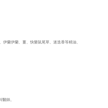
、伊蘭伊蘭、薑、快樂鼠尾草、迷迭香等精油、
。
科醫師。