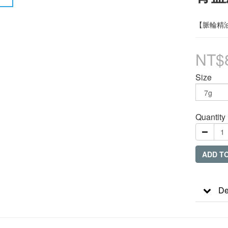
【脈輪精油
NT$
Size
Quantity
ADD T
De