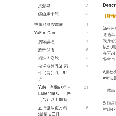
Descr
洗髮皂
3
繽紛馬卡龍
14
【脈輪
香氛紓壓按摩餅
11
滿枝枒
YuFen Care
透過草
讓身心
居家護理
17
以對應
臉部保養
5
在冥想
精油泡澡球
4
覺察自
保濕身體乳液 兩
7
#滿枝
件（含）以上92
#骨盆
折
Yufen 有機純精油
21
｜臍輪
Essential Oil 三件
（含）以上89折
對應身
五行健康複方精
5
對應心
油|精油三件