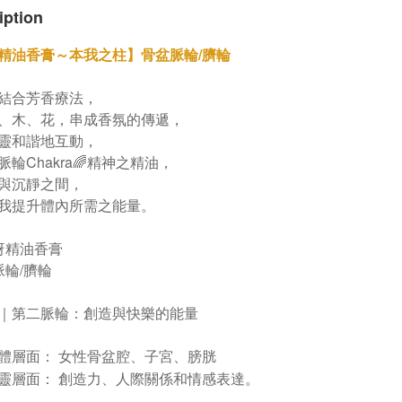
iption
精油香膏～本我之柱】骨盆脈輪/臍輪
結合芳香療法，
、木、花，串成香氛的傳遞，
靈和諧地互動，
脈輪Chakra🌈精神之精油，
與沉靜之間，
我提升體內所需之能量。
枒精油香膏
脈輪/臍輪
｜第二脈輪：創造與快樂的能量
體層面： 女性骨盆腔、子宮、膀胱
靈層面： 創造力、人際關係和情感表達。