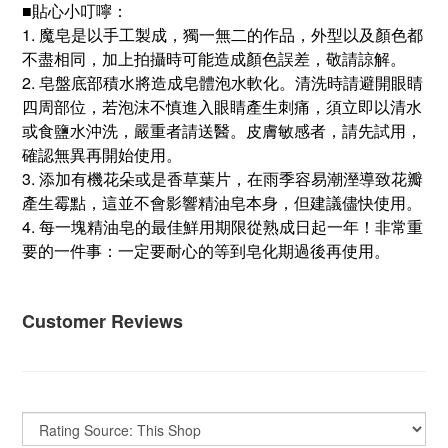
■
貼心小叮嚀：
1.
魔皂是以手工製成，獨一無二的作品，外型以及顏色都
不盡相同，加上拍攝時可能造成顏色誤差，敬請諒解。
2.
皂盤底部積水將造成皂體泡水軟化。清洗時請避開眼睛
四周部位，若泡沫不慎進入眼睛產生刺痛，須立即以清水
或食鹽水沖洗，嚴重者請送醫。皮膚敏感者，請先試用，
確認無異再開始使用。
3.
添加有機花朵或是香草葉片，在雨季容易潮溼導致花瓣
產生霉點，這並不會影響精油皂本身，但建議儘快使用。
4.
每一塊精油皂的最佳鮮用期限從熟成日起一年！非常重
要的一件事：一定要耐心的等到皂化期過後再使用。
Customer Reviews