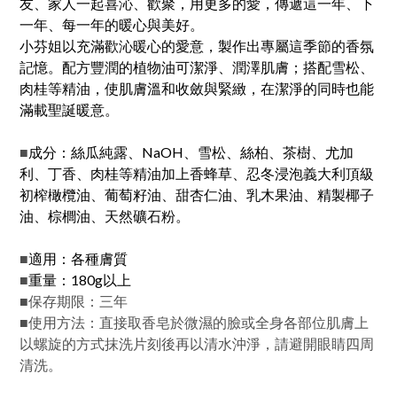
友、家人一起喜沁、歡聚，用更多的愛，傳遞這一年、下
一年、每一年的暖心與美好。
小芬姐以充滿歡沁暖心的愛意，製作出專屬這季節的香氛
記憶。配方豐潤的植物油可潔淨、潤澤肌膚；搭配雪松、
肉桂等精油，使肌膚溫和收斂與緊緻，在潔淨的同時也能
滿載聖誕暖意。
■
成分：絲瓜純露、NaOH、雪松、絲柏、茶樹、尤加
利、丁香、肉桂等精油加上香蜂草、忍冬浸泡義大利頂級
初榨橄欖油、葡萄籽油、甜杏仁油、乳木果油、精製椰子
油、棕櫚油、天然礦石粉。
■
適用：各種膚質
■
重量：180g以上
保存期限：三年
■
■
使用方法：直接取香皂於微濕的臉或全身各部位肌膚上
以螺旋的方式抹洗片刻後再以清水沖淨，請避開眼睛四周
清洗。