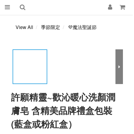
View All
季節限定
💜魔法聖誕節
許願精靈~歡沁暖心洗顏潤
膚皂 含精美品牌禮盒包裝
(藍盒或粉紅盒）