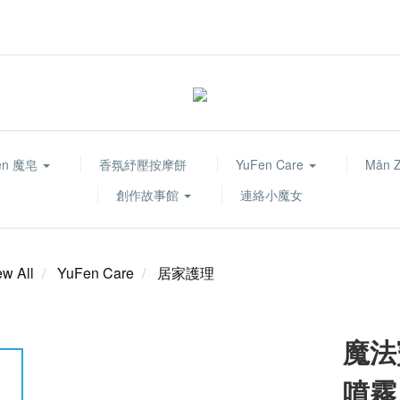
fen 魔皂
香氛紓壓按摩餅
YuFen Care
Mǎn 
創作故事館
連絡小魔女
ew All
YuFen Care
居家護理
魔法
噴霧 