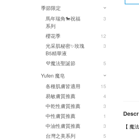
季節限定
馬年瑞角🐎祝福
3
系列
櫻花季
12
光采肌秘密✨玫瑰
3
B5精華液
💜魔法聖誕節
5
Yufen 魔皂
各種肌膚皆適用
15
易敏膚質推薦
4
中乾性膚質推薦
3
Descr
中性膚質推薦
1
中油性膚質推薦
3
【 魔
台灣之美系列
5