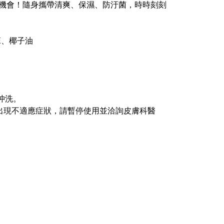
機會！隨身攜帶清爽、保濕、防汙菌，時時刻刻
E、椰子油
沖洗。
或出現不適應症狀，請暫停使用並洽詢皮膚科醫