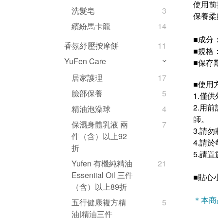
使用前
洗髮皂
3
保養柔
繽紛馬卡龍
14
成分
■
香氛紓壓按摩餅
11
規格：
■
YuFen Care
保存
■
居家護理
17
使用
■
臉部保養
5
1.僅
2.用
精油泡澡球
4
師。
保濕身體乳液 兩
7
3.請
件（含）以上92
4.請
折
5.請
Yufen 有機純精油
21
Essential Oil 三件
貼心
■
（含）以上89折
＊本商
五行健康複方精
5
油|精油三件