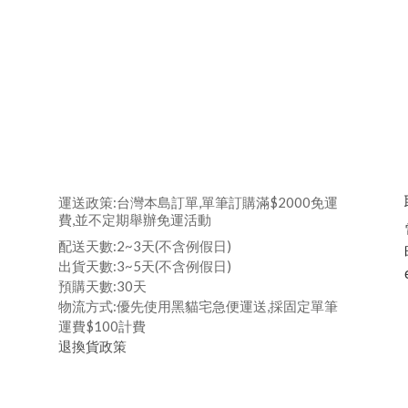
運送政策:台灣本島訂單,單筆訂購滿$2000免運
費,並不定期舉辦免運活動
配送天數:2~3天(不含例假日)
出貨天數:3~5天(不含例假日)
預購天數:30天
物流方式:優先使用黑貓宅急便運送,採固定單筆
運費$100計費
退換貨政策