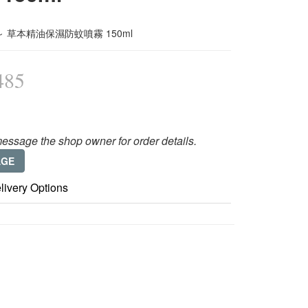
 草本精油保濕防蚊噴霧 150ml
485
essage the shop owner for order details.
AGE
livery Options