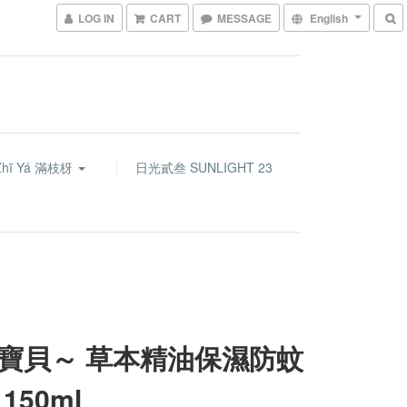
LOG IN
CART
MESSAGE
English
Zhī Yá 滿枝枒
日光貳叁 SUNLIGHT 23
寶貝～ 草本精油保濕防蚊
150ml