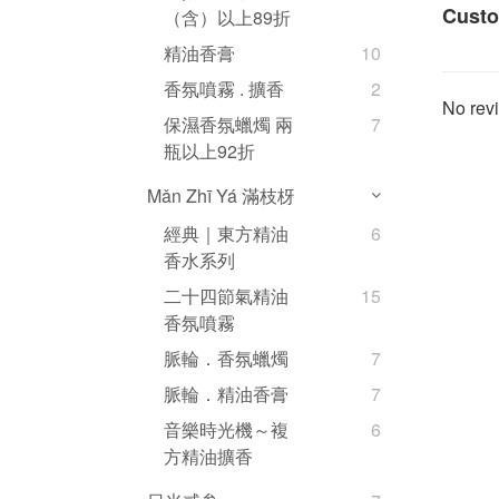
Custo
（含）以上89折
精油香膏
10
香氛噴霧 . 擴香
2
No revi
保濕香氛蠟燭 兩
7
瓶以上92折
Mǎn Zhī Yá 滿枝枒
經典｜東方精油
6
香水系列
二十四節氣精油
15
香氛噴霧
脈輪．香氛蠟燭
7
脈輪．精油香膏
7
音樂時光機～複
6
方精油擴香