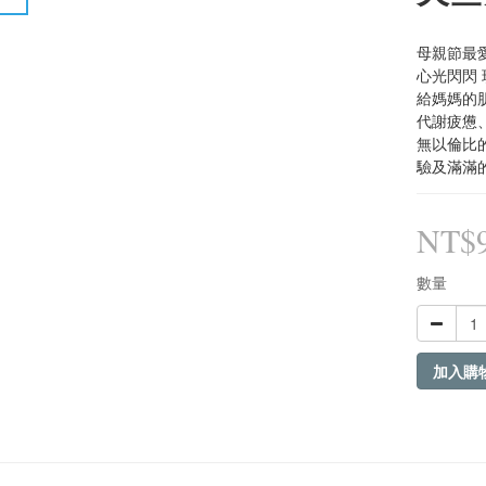
母親節最愛
心光閃閃
給媽媽的
代謝疲憊
無以倫比
驗及滿滿
NT$
數量
加入購