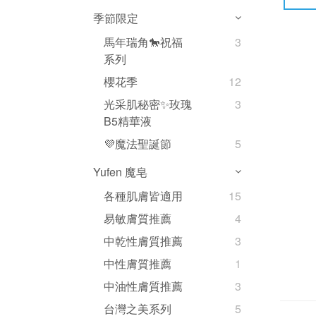
季節限定
馬年瑞角🐎祝福
3
系列
櫻花季
12
光采肌秘密✨玫瑰
3
B5精華液
💜魔法聖誕節
5
Yufen 魔皂
各種肌膚皆適用
15
易敏膚質推薦
4
中乾性膚質推薦
3
中性膚質推薦
1
中油性膚質推薦
3
台灣之美系列
5