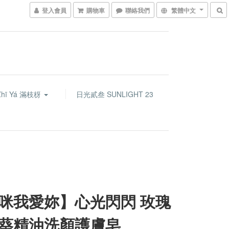
登入會員
購物車
聯絡我們
繁體中文
Zhī Yá 滿枝枒
日光貳叁 SUNLIGHT 23
咪我愛妳】心光閃閃 玫瑰
葵精油洗顏護膚皂