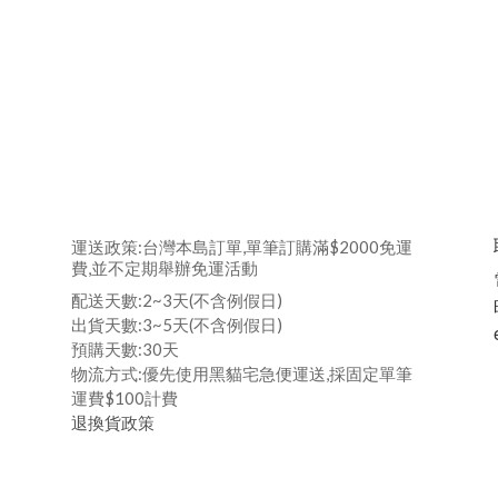
運送政策:台灣本島訂單,單筆訂購滿$2000免運
費,並不定期舉辦免運活動
配送天數:2~3天(不含例假日)
出貨天數:3~5天(不含例假日)
預購天數:30天
物流方式:優先使用黑貓宅急便運送,採固定單筆
運費$100計費
退換貨政策