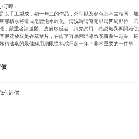
小叮嚀：
是以手工製成，獨一無二的作品，外型以及顏色都不盡相同，加
底部積水將造成皂體泡水軟化。清洗時請避開眼睛四周部位，若
洗，嚴重者請送醫。皮膚敏感者，請先試用，確認無異再開始使
有機花朵或是香草葉片，在雨季容易潮溼導致花瓣產生霉點，這
塊精油皂的最佳鮮用期限從熟成日起一年！非常重要的一件事：
評價
任何評價