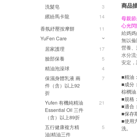
商品
洗髮皂
3
繽紛馬卡龍
14
母親節
心光閃
香氛紓壓按摩餅
11
給媽媽
YuFen Care
無以倫
營養、
居家護理
17
水分流
臉部保養
5
安定，
精油泡澡球
4
精油
■
保濕身體乳液 兩
7
成分
■
件（含）以上92
棕櫚油
折
■規格
Yufen 有機純精油
21
適合
■
Essential Oil 三件
保存
■
（含）以上89折
■
使用
五行健康複方精
5
洗。
油|精油三件