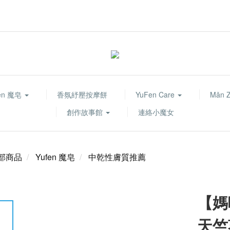
fen 魔皂
香氛紓壓按摩餅
YuFen Care
Mǎn 
創作故事館
連絡小魔女
部商品
Yufen 魔皂
中乾性膚質推薦
【媽
天竺