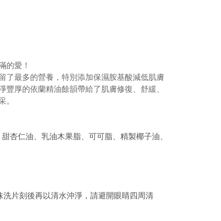
滿的愛！
留了最多的營養，特別添加保濕胺基酸減低肌膚
淨豐厚的依蘭精油餘韻帶給了肌膚修復、舒緩、
采。
、甜杏仁油、乳油木果脂、可可脂、精製椰子油、
抹洗片刻後再以清水沖淨，請避開眼睛四周清