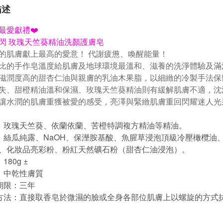
描述
最愛獻禮❤️
閃 玫瑰天竺葵精油洗顏護膚皂
的肌膚獻上最高的愛意！ 代謝疲憊、喚醒能量！
比的手作皂溫度給肌膚及地球環境最溫和、滋養的洗淨體驗及滿
滋潤度高的甜杏仁油與親膚的乳油木果脂，以細緻的冷製手法保
失、甜橙精油溫和保濕、玫瑰天竺葵精油則有緩解肌膚不適，沈
讓水潤的肌膚重獲被愛的感受，亮澤與緊緻肌膚重回閃耀迷人光
：玫瑰天竺葵、依蘭依蘭
、苦橙
特調複方精油等精油。
：絲瓜純露、NaOH、保溼胺基酸、魚腥草浸泡頂級冷壓橄欖油
、化妝品亮彩粉、粉紅天然礦石粉（
甜杏仁油浸泡）
。
：180g ±
：中乾性膚質
期限：三年
方法：直接取香皂於微濕的臉或全身各部位肌膚上以螺旋的方式