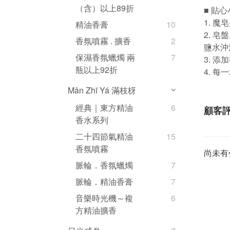
（含）以上89折
■
貼心
1.
魔皂
精油香膏
10
2.
皂盤
香氛噴霧 . 擴香
2
鹽水沖
保濕香氛蠟燭 兩
7
3.
添加
瓶以上92折
4.
每一
Mǎn Zhī Yá 滿枝枒
經典｜東方精油
6
顧客
香水系列
二十四節氣精油
15
香氛噴霧
尚未有
脈輪．香氛蠟燭
7
脈輪．精油香膏
7
音樂時光機～複
6
方精油擴香