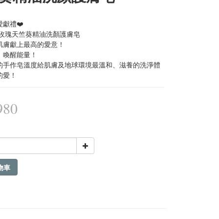
獻禮❤️
 玫瑰天竺葵精油洗顏護膚皂
肌膚獻上最高的愛意！ 
、喚醒能量！
的手作皂溫度給肌膚及地球環境最溫和、滋養的洗淨體
的愛！
980
物車