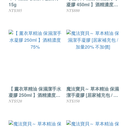
15g
凝膠 450ml 】酒精濃度
75%
NT$385
NT$880
【 薰衣草精油 保濕潔手水
魔法寶貝～ 草本精油 保濕
凝膠 250ml 】酒精濃度
潔手凝膠 [居家補充包 / 加
75%
量20% 不加價]
NT$520
NT$350