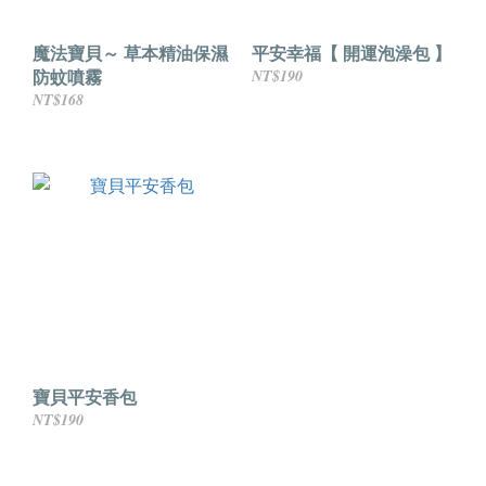
魔法寶貝～ 草本精油保濕
平安幸福【 開運泡澡包 】
防蚊噴霧
NT$190
NT$168
寶貝平安香包
NT$190