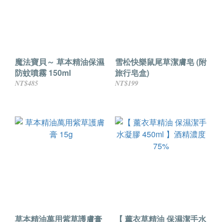
魔法寶貝～ 草本精油保濕
雪松快樂鼠尾草潔膚皂 (附
防蚊噴霧 150ml
旅行皂盒)
NT$485
NT$199
草本精油萬用紫草護膚膏
【 薰衣草精油 保濕潔手水