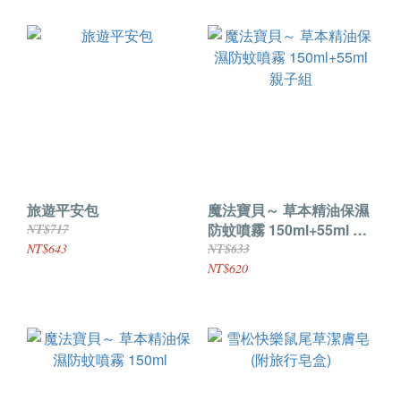
旅遊平安包
魔法寶貝～ 草本精油保濕
防蚊噴霧 150ml+55ml 親
NT$717
子組
NT$643
NT$633
NT$620