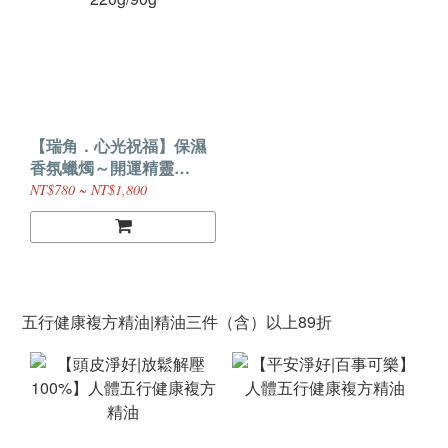
【瑞角．心光祝福】保濕
香氛蠟燭～開運精靈
220g/90g
NT$780 ~ NT$1,800
五行健康複方精油|精油三件（含）以上89折