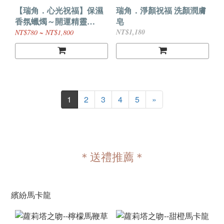
【瑞角．心光祝福】保濕
瑞角．淨顏祝福 洗顏潤膚
香氛蠟燭～開運精靈
皂
220g/90g
NT$1,180
NT$780 ~ NT$1,800
1
2
3
4
5
»
＊送禮推薦＊
繽紛馬卡龍