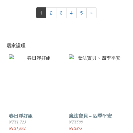
1
2
3
4
5
»
居家護理
春日淨好組
魔法寶貝 ~ 四季平安
NT$1,723
NT$508
NT$1,664
NT$478