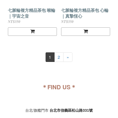
七脈輪複方精品茶包 喉輪
七脈輪複方精品茶包 心輪
｜宇宙之音
｜真摯恆心
NT$350
NT$350
1
2
»
＊FIND US＊
台北/旗艦門市
台北市信義區松山路331號