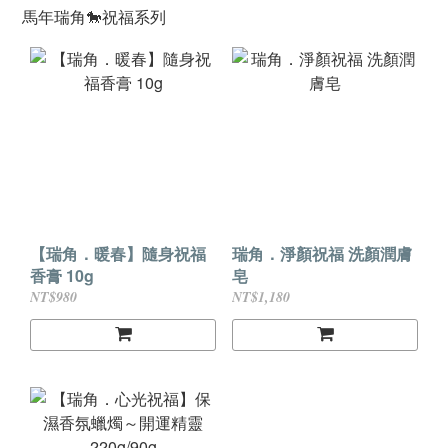
馬年瑞角🐎祝福系列
【瑞角．暖春】隨身祝福
瑞角．淨顏祝福 洗顏潤膚
香膏 10g
皂
NT$980
NT$1,180