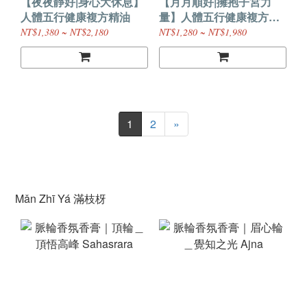
【夜夜靜好|身心大休息】
【月月順好|擁抱子宮力
人體五行健康複方精油
量】人體五行健康複方精
油
NT$1,380 ~ NT$2,180
NT$1,280 ~ NT$1,980
1
2
»
Mǎn Zhī Yá 滿枝枒