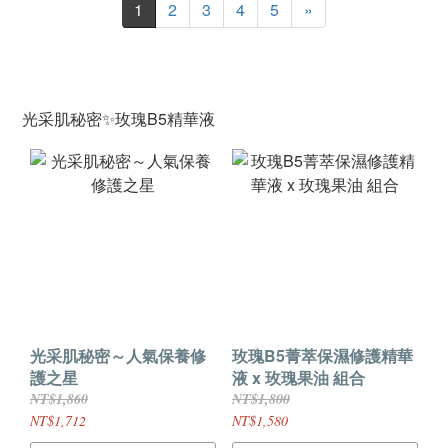
1
2
3
4
5
»
光采肌秘密✨玫瑰B5精華液
光采肌秘密～人氣保養修
玫瑰B5菁萃保濕修護精華
護之星
液 x 玫瑰果油 組合
NT$1,860
NT$1,800
NT$1,712
NT$1,580