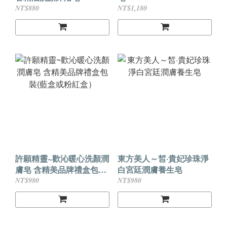
NT$880
NT$1,180
許願精靈~歡沁暖心洗顏潤
東方美人～皙·貴妃珍珠淨
膚皂 含精美品牌禮盒包裝
白宮廷潤膚養生皂
(藍盒或粉紅盒）
NT$980
NT$980