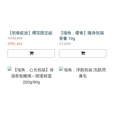
【初春綻放】櫻花限定組
【瑞角．暖春】隨身祝福
香膏 10g
NT$2,060
NT$1,854
NT$980