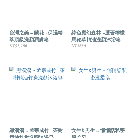
台灣之美 ~ 蘭花 ‧ 保濕精
綠色魔幻森林 ~蘆薈檸檬
萃頂級洗顏潤膚皂
馬鞭草精油洗顏沐浴皂
NT$1,180
NT$880
黑溜溜 ~ 孟宗成竹 ‧ 茶樹
女生&男生 ~ 悄悄話私密
精油竹炭洗顏沐浴皂
溫柔皂