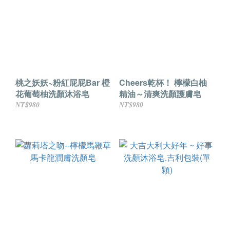
桃之妖妖~粉紅屁屁Bar 橙
Cheers乾杯！ 檸檬白柚
花葡萄柚洗顏沐浴皂
精油～清爽洗顏護膚皂
NT$980
NT$980