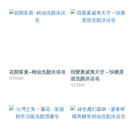
花開富貴--精油洗顏沐浴皂
我愛夏威夷天空～快樂度
假洗顏沐浴皂
NT$980
NT$880