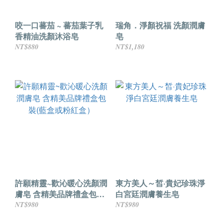
咬一口蕃茄 ~ 蕃茄葉子乳
瑞角．淨顏祝福 洗顏潤膚
香精油洗顏沐浴皂
皂
NT$880
NT$1,180
許願精靈~歡沁暖心洗顏潤
東方美人～皙·貴妃珍珠淨
膚皂 含精美品牌禮盒包裝
白宮廷潤膚養生皂
(藍盒或粉紅盒）
NT$980
NT$980