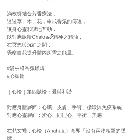
枝枒結合芳香療法，
滿
透過草、木、花，串成香氛的傳遞，
讓身心靈和諧地互動，
Chakra
以對應脈輪
🌈
精神之精油，
在冥想與沉靜之間，
覺察自我提升體內所需之能量。
#
滿枝枒香氛蠟燭
#心脈
輪
｜心輪｜第四脈輪：愛與和諧
對應身體層面：心臟、皮膚、手臂、循環與免疫系統
對應心靈層面：愛心、同理心、平衡、美感
Anahata
在梵文裡，心輪（
）意即「沒有兩物相擊的聲
響」，