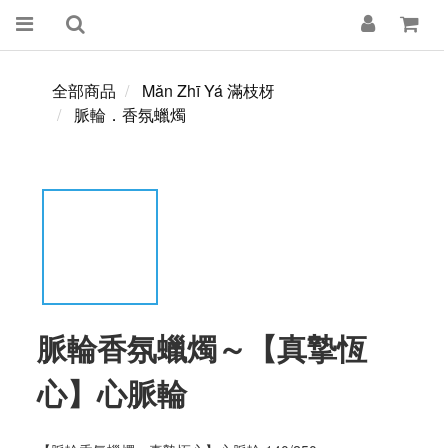
全部商品
Mǎn Zhī Yá 滿枝枒
脈輪．香氛蠟燭
脈輪香氛蠟燭～【真摯恆
心】心脈輪