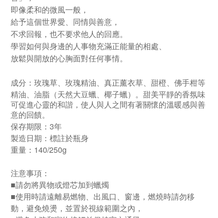
即像柔和的微風一般，
給予這個世界愛、同情與善意，
不求回報，也不要求他人的回應。
學習如何與身邊的人事物充滿正能量的相處、
放鬆與開放的心胸面對任何事情。
成分：
玫瑰草、玫瑰精油、真正薰衣草、甜橙、佛手柑等
、油脂（天然大豆蠟、椰子蠟）。
精油
甜美平靜的香氛味
可促進心靈的和諧，使人與人之間有著關懷的溫暖感與善
意的回饋。
保存期限：3年
製造日期：標註於瓶身
重量：140/250g
注意事項：
■請勿將異物或燈芯加到蠟燭
■
使用時請遠離易燃物、出風口、窗邊，燃燒時請勿移
動，避免燒燙，並置於視線範圍之內，