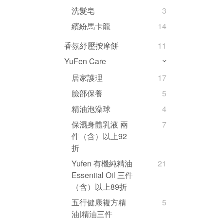
洗髮皂
3
繽紛馬卡龍
14
香氛紓壓按摩餅
11
YuFen Care
居家護理
17
臉部保養
5
精油泡澡球
4
保濕身體乳液 兩
7
件（含）以上92
折
Yufen 有機純精油
21
Essential Oil 三件
（含）以上89折
五行健康複方精
5
油|精油三件