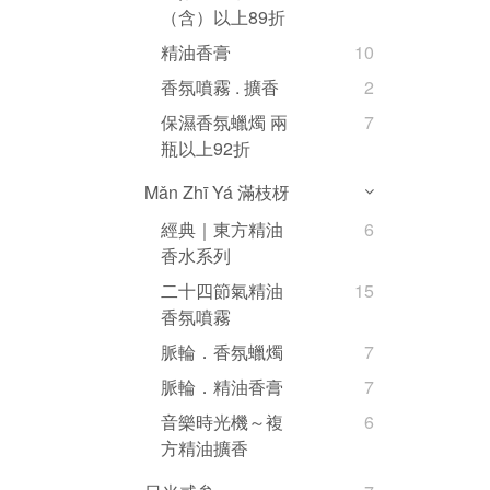
（含）以上89折
精油香膏
10
香氛噴霧 . 擴香
2
保濕香氛蠟燭 兩
7
瓶以上92折
Mǎn Zhī Yá 滿枝枒
經典｜東方精油
6
香水系列
二十四節氣精油
15
香氛噴霧
脈輪．香氛蠟燭
7
脈輪．精油香膏
7
音樂時光機～複
6
方精油擴香