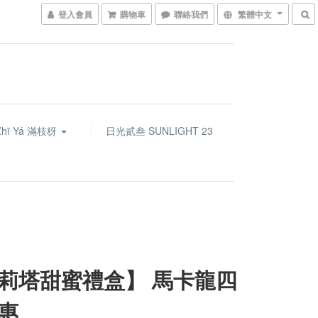
登入會員
購物車
聯絡我們
繁體中文
Zhī Yá 滿枝枒
日光貳叁 SUNLIGHT 23
莉塔甜蜜禮盒】 馬卡龍四
惠