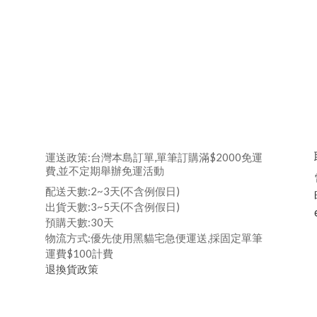
運送政策:台灣本島訂單,單筆訂購滿$2000免運
費,並不定期舉辦免運活動
配送天數:2~3天(不含例假日)
出貨天數:3~5天(不含例假日)
預購天數:30天
物流方式:優先使用黑貓宅急便運送,採固定單筆
運費$100計費
退換貨政策