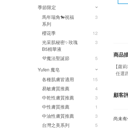
季節限定
馬年瑞角🐎祝福
3
系列
櫻花季
12
光采肌秘密✨玫瑰
3
B5精華液
商品
💜魔法聖誕節
5
【蘿莉
Yufen 魔皂
任選四
各種肌膚皆適用
15
易敏膚質推薦
4
顧客
中乾性膚質推薦
3
中性膚質推薦
1
中油性膚質推薦
3
尚未有
台灣之美系列
5