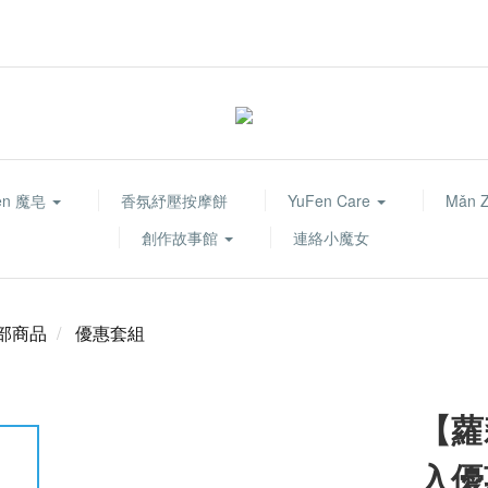
fen 魔皂
香氛紓壓按摩餅
YuFen Care
Mǎn 
創作故事館
連絡小魔女
部商品
優惠套組
【蘿
入優