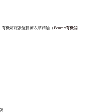
、有機葛羅索醒目薰衣草精油（
Ecocert有機認
師