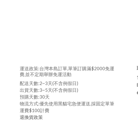
運送政策:台灣本島訂單,單筆訂購滿$2000免運
費,並不定期舉辦免運活動
配送天數:2~3天(不含例假日)
出貨天數:3~5天(不含例假日)
預購天數:30天
物流方式:優先使用黑貓宅急便運送,採固定單筆
運費$100計費
退換貨政策