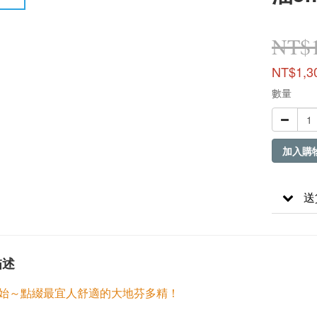
NT$1
NT$1,3
數量
加入購
送
描述
始～點綴最宜人舒適的大地芬多精！