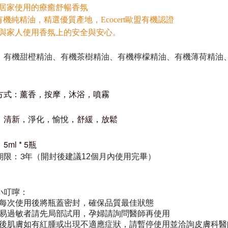
居家使用的療癒舒暢香氛
en有機純精油，精選優質產地，
歐盟有機認證
Ecocert
與家人使用香氛上的安全與安心。
有機甜橙精油、有機茶樹精油、有機檸檬精油、有機薄荷精油
：
方式：薰香，按摩，沐浴，噴霧
：清新，
淨化，愉悅
，舒緩，放鬆
5ml * 5瓶
期限：3年（
）
開封後建議12個月內使用完畢
小叮嚀：
每次使用後將瓶蓋密封，確保品質最佳狀態
易過敏者請先局部試用，
孕婦請詢問醫師再使用
後肌膚如有紅腫或出現不適應症狀，請暫停使用並洽詢皮膚科醫