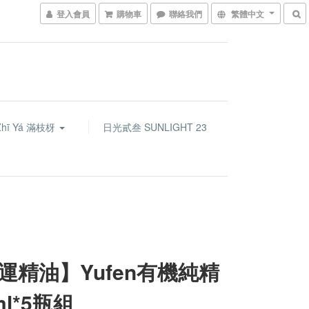
登入會員
購物車
聯絡我們
繁體中文
Zhī Yá 滿枝枒
日光貳叁 SUNLIGHT 23
運精油】Yufen有機純精
ml*5瓶組