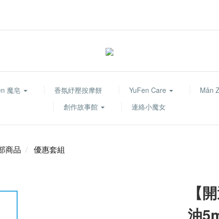
fen 魔皂
香氛紓壓按摩餅
YuFen Care
Mǎn 
創作故事館
連絡小魔女
部商品
優惠套組
【開
油5