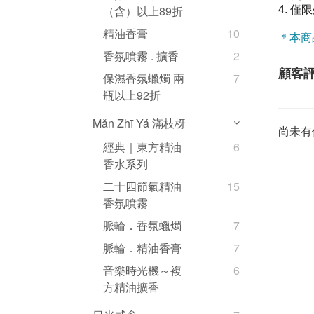
（含）以上89折
4. 
精油香膏
10
＊本商
香氛噴霧 . 擴香
2
顧客
保濕香氛蠟燭 兩
7
瓶以上92折
Mǎn Zhī Yá 滿枝枒
尚未有
經典｜東方精油
6
香水系列
二十四節氣精油
15
香氛噴霧
脈輪．香氛蠟燭
7
脈輪．精油香膏
7
音樂時光機～複
6
方精油擴香