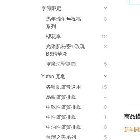
季節限定
馬年瑞角🐎祝福
3
系列
櫻花季
12
光采肌秘密✨玫瑰
3
B5精華液
💜魔法聖誕節
5
Yufen 魔皂
各種肌膚皆適用
15
易敏膚質推薦
4
中乾性膚質推薦
3
商品
中性膚質推薦
1
中油性膚質推薦
3
新年開
台灣之美系列
5