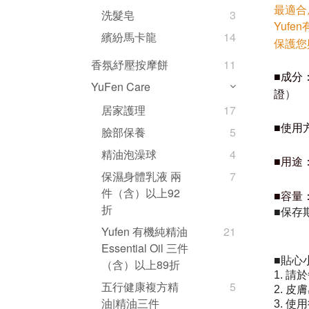
最適合
洗髮皂
3
Yuf
繽紛馬卡龍
14
保護您
香氛紓壓按摩餅
11
■成分
YuFen Care
）
證
居家護理
17
使用
■
臉部保養
5
精油泡澡球
4
■用途
保濕身體乳液 兩
7
件（含）以上92
容量：
■
折
保存
■
Yufen 有機純精油
21
Essential Oil 三件
貼心
■
（含）以上89折
1.
請於
五行健康複方精
5
2.
皮膚
油|精油三件
3.
使用