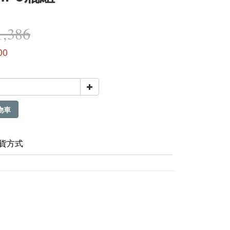
,386
00
物車
貨方式